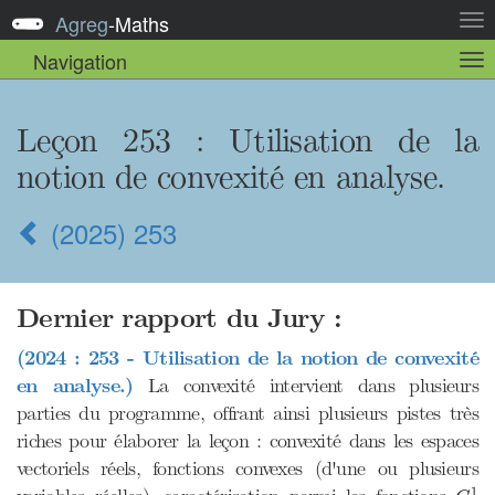
Agreg
-
Maths
Act
la
Navigation
Act
nav
la
sou
nav
Leçon 253
: Utilisation de la
notion de convexité en analyse.
(2025) 253
Dernier rapport du Jury :
(2024 : 253 - Utilisation de la notion de convexité
en analyse.)
La convexité intervient dans plusieurs
parties du programme, offrant ainsi plusieurs pistes très
riches pour élaborer la leçon : convexité dans les espaces
vectoriels réels, fonctions convexes (d'une ou plusieurs
C
1
1