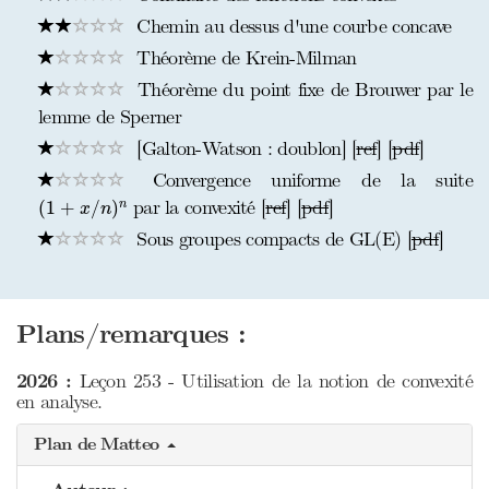
Chemin au dessus d'une courbe concave
Théorème de Krein-Milman
Théorème du point fixe de Brouwer par le
lemme de Sperner
[Galton-Watson : doublon] [
ref
] [
pdf
]
Convergence uniforme de la suite
(
1
+
x
/
n
)
n
par la convexité [
ref
] [
pdf
]
(
1
+
/
)
n
x
n
Sous groupes compacts de GL(E) [
pdf
]
Plans/remarques :
2026 :
Leçon 253 - Utilisation de la notion de convexité
en analyse.
Plan de Matteo