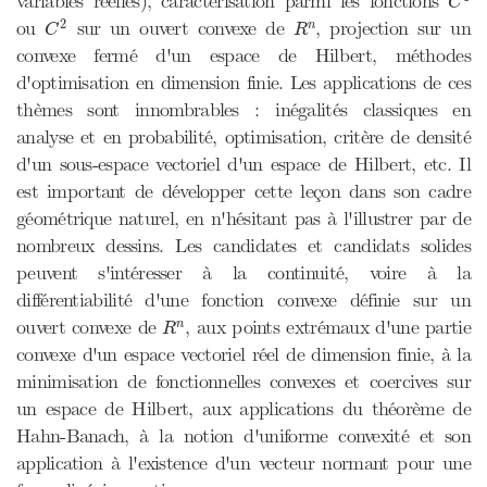
variables réelles), caractérisation parmi les fonctions
C
C
2
R
n
2
ou
sur un ouvert convexe de
, projection sur un
n
C
R
convexe fermé d'un espace de Hilbert, méthodes
d'optimisation en dimension finie. Les applications de ces
thèmes sont innombrables : inégalités classiques en
analyse et en probabilité, optimisation, critère de densité
d'un sous-espace vectoriel d'un espace de Hilbert, etc. Il
est important de développer cette leçon dans son cadre
géométrique naturel, en n'hésitant pas à l'illustrer par de
nombreux dessins. Les candidates et candidats solides
peuvent s'intéresser à la continuité, voire à la
différentiabilité d'une fonction convexe définie sur un
R
n
ouvert convexe de
, aux points extrémaux d'une partie
n
R
convexe d'un espace vectoriel réel de dimension finie, à la
minimisation de fonctionnelles convexes et coercives sur
un espace de Hilbert, aux applications du théorème de
Hahn-Banach, à la notion d'uniforme convexité et son
application à l'existence d'un vecteur normant pour une