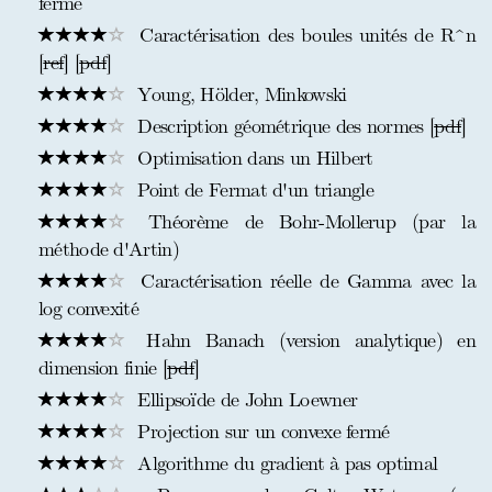
fermé
Caractérisation des boules unités de R^n
[
ref
] [
pdf
]
Young, Hölder, Minkowski
Description géométrique des normes [
pdf
]
Optimisation dans un Hilbert
Point de Fermat d'un triangle
Théorème de Bohr-Mollerup (par la
méthode d'Artin)
Caractérisation réelle de Gamma avec la
log convexité
Hahn Banach (version analytique) en
dimension finie [
pdf
]
Ellipsoïde de John Loewner
Projection sur un convexe fermé
Algorithme du gradient à pas optimal