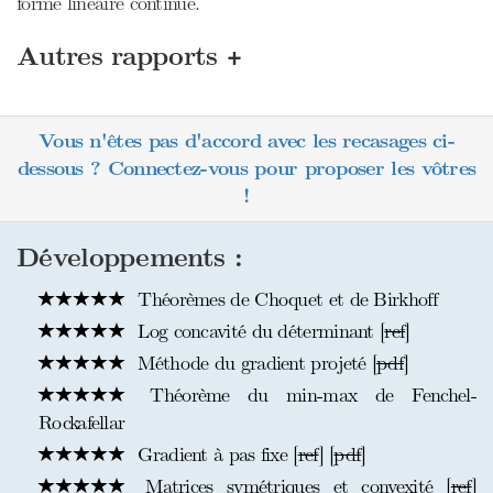
forme linéaire continue.
+
Autres rapports
Vous n'êtes pas d'accord avec les recasages ci-
dessous ? Connectez-vous pour proposer les vôtres
!
Développements :
Théorèmes de Choquet et de Birkhoff
Log concavité du déterminant [
ref
]
Méthode du gradient projeté [
pdf
]
Théorème du min-max de Fenchel-
Rockafellar
Gradient à pas fixe [
ref
] [
pdf
]
Matrices symétriques et convexité [
ref
]