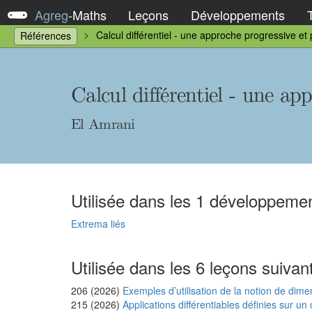
Agreg
-
Maths
Leçons
Développements
Calcul différentiel - une approche progressive et
Références
Calcul différentiel - une ap
El Amrani
Utilisée dans les 1 développemen
Extrema liés
Utilisée dans les 6 leçons suivan
206 (2026)
Exemples d’utilisation de la notion de dime
215 (2026)
Applications différentiables définies sur u