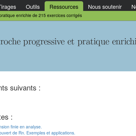
Tirages
Outils
Ressources
Nous soutenir
No
 pratique enrichie de 215 exercices corrigés
proche progressive et pratique enrich
ts suivants :
tes :
nsion finie en analyse.
n ouvert de Rn. Exemples et applications.