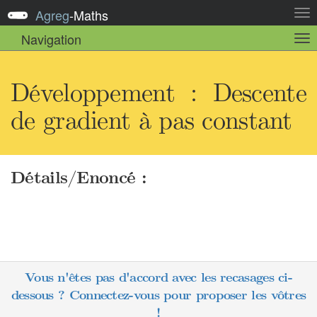
Agreg
-
Maths
Act
la
Navigation
Act
nav
la
sou
nav
Développement : Descente
de gradient à pas constant
Détails/Enoncé :
Vous n'êtes pas d'accord avec les recasages ci-
dessous ? Connectez-vous pour proposer les vôtres
!