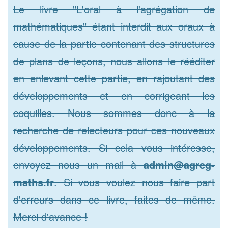
Le livre "L'oral à l'agrégation de
mathématiques" étant interdit aux oraux à
cause de la partie contenant des structures
de plans de leçons, nous allons le rééditer
en enlevant cette partie, en rajoutant des
développements et en corrigeant les
coquilles. Nous sommes donc à la
recherche de relecteurs pour ces nouveaux
développements. Si cela vous intéresse,
envoyez nous un mail à
admin@agreg-
maths.fr
. Si vous voulez nous faire part
d'erreurs dans ce livre, faites de même.
Merci d'avance !