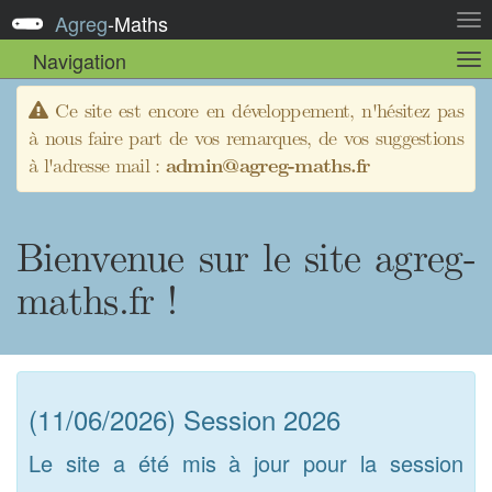
Agreg
-
Maths
Act
la
Navigation
Act
nav
la
sou
Ce site est encore en développement, n'hésitez pas
nav
à nous faire part de vos remarques, de vos suggestions
à l'adresse mail :
admin@agreg-maths.fr
Bienvenue sur le site agreg-
maths.fr !
(11/06/2026) Session 2026
Le site a été mis à jour pour la session