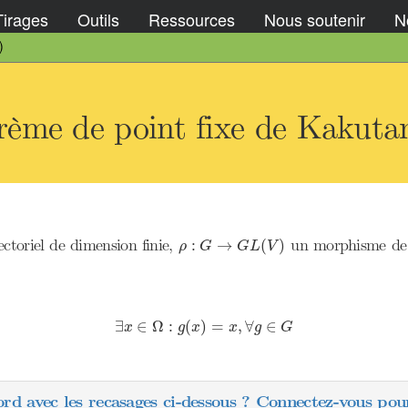
Tirages
Outils
Ressources
Nous soutenir
No
)
ème de point fixe de Kakuta
ρ
:
G
→
G
L
(
V
)
ectoriel de dimension finie,
un morphisme de 
:
→
(
)
ρ
G
G
L
V
∃
x
∈
Ω
:
g
(
x
)
=
x
,
∀
g
∈
G
∃
∈
Ω
:
(
)
=
,
∀
∈
x
g
x
x
g
G
ord avec les recasages ci-dessous ? Connectez-vous pour