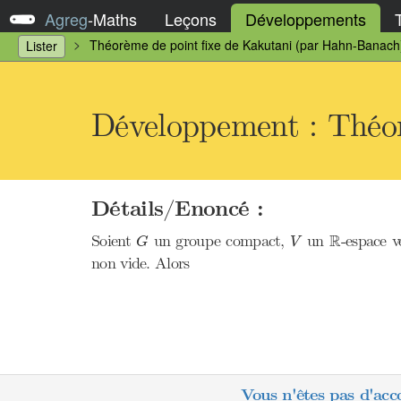
Agreg
-
Maths
Leçons
Développements
Théorème de point fixe de Kakutani (par Hahn-Banach
Lister
Développement : Théor
Détails/Enoncé :
R
G
V
R
Soient
un groupe compact,
un
-espace v
G
V
non vide. Alors
Vous n'êtes pas d'acc