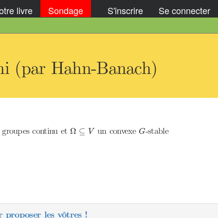
tre livre
Sondage
S'inscrire
Se connecter
ni (par Hahn-Banach)
Ω
⊆
V
G
groupes continu et
un convexe
-stable
Ω
⊆
V
G
 proposer les vôtres !