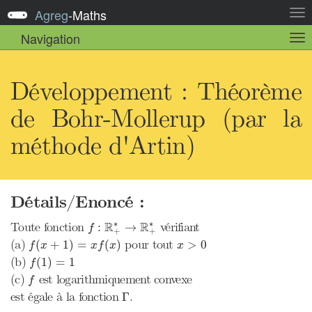
Agreg
-
Maths
Act
la
Navigation
Act
nav
la
sou
nav
Développement : Théorème
de Bohr-Mollerup (par la
méthode d'Artin)
Détails/Enoncé :
f
:
R
+
∗
→
R
+
∗
∗
∗
R
R
Toute fonction
vérifiant
:
→
f
+
+
f
(
x
+
1
)
=
x
f
(
x
)
x
>
0
(a)
pour tout
(
+
1
)
=
(
)
>
0
f
x
x
f
x
x
f
(
1
)
=
1
(b)
(
1
)
=
1
f
f
(c)
est logarithmiquement convexe
f
Γ
est égale à la fonction
.
Γ