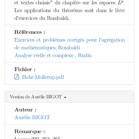
L
p
et textes choisis" du chapitre sur les espaces
.
p
L
Les applications du théorème sont dans le livre
d'exercices du Rombaldi.
Références :
Exercices et problèmes corrigés pour l'agrégation
de mathématiques, Rombaldi
Analyse réelle et complexe , Rudin
Fichier :
Bohr-Mollerup.pdf
Version de Aurélie BIGOT
Auteur :
Aurélie BIGOT
Remarque :
Leçons 229, 253, 265.