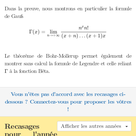
Dans la preuve, nous montrons en particulier la formule
de Gauß
Γ
(
x
)
=
lim
n
→
+
∞
n
x
n
!
(
x
+
n
)
…
(
x
+
1
)
x
!
x
n
n
Γ
(
)
=
lim
x
(
+
)
…
(
+
1
)
→
+
∞
x
n
x
x
n
Le théorème de Bohr-Mollerup permet également de
montrer sans calcul la formule de Legendre et celle reliant
Γ
à la fonction Bêta.
Γ
Vous n'êtes pas d'accord avec les recasages ci-
dessous ? Connectez-vous pour proposer les vôtres
!
Recasages
Afficher les autres années
pour l'année