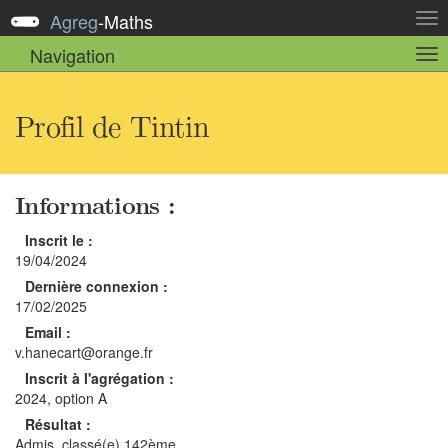
Agreg
-
Maths
Act
la
Navigation
Act
nav
la
sou
nav
Profil de Tintin
Informations :
Inscrit le :
19/04/2024
Dernière connexion :
17/02/2025
Email :
v.hanecart@orange.fr
Inscrit à l'agrégation :
2024, option A
Résultat :
Admis, classé(e) 142ème