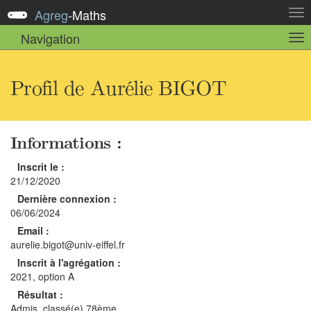
Agreg
-
Maths
Act
la
Navigation
Act
nav
la
sou
nav
Profil de Aurélie BIGOT
Informations :
Inscrit le :
21/12/2020
Dernière connexion :
06/06/2024
Email :
aurelie.bigot@univ-eiffel.fr
Inscrit à l'agrégation :
2021, option A
Résultat :
Admis, classé(e) 78ème