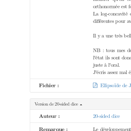
orthonormée est f
La log-concavité 
différentes pour av
Il y a une très b
NB : tous mes dév
l'état ils sont do
juste à l'oral.
J'écris assez mal 
Fichier :
Ellipsoïde de 
Version de 20-sided dice
Auteur :
20-sided dice
Remarque :
Le développement e