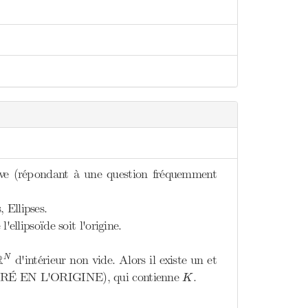
tive (répondant à une question fréquemment
 Ellipses.
ellipsoïde soit l'origine.
R
N
R
d'intérieur non vide. Alors il existe un et
N
K
RÉ EN L'ORIGINE), qui contienne
.
K