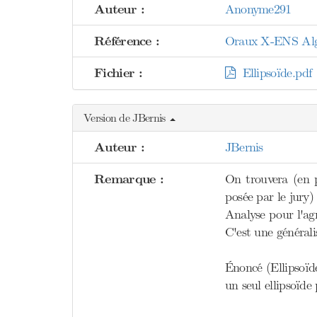
Auteur :
Anonyme291
Référence :
Oraux X-ENS Algèb
Fichier :
Ellipsoïde.pdf
Version de JBernis
Auteur :
JBernis
Remarque :
On trouvera (en p
posée par le jury) 
Analyse pour l'ag
C'est une générali
Énoncé (Ellipsoïd
un seul ellipso