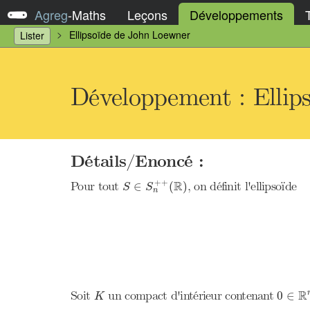
Agreg
-
Maths
Leçons
Développements
Ellipsoïde de John Loewner
Lister
Développement : Ellip
Détails/Enoncé :
S
∈
S
n
+
+
(
R
)
+
+
R
Pour tout
, on définit l'ellipsoïde
∈
(
)
S
S
n
0
∈
R
n
K
R
Soit
un compact d'intérieur contenant
0
∈
K