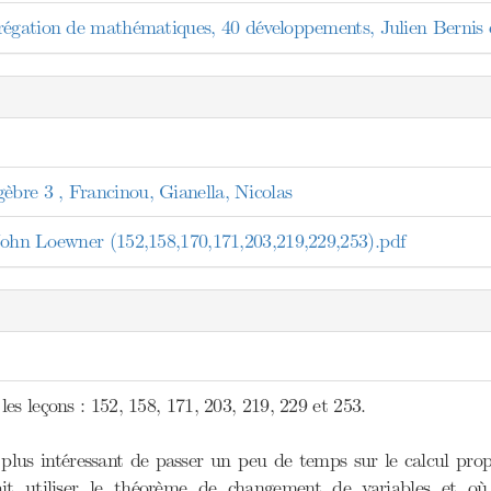
régation de mathématiques, 40 développements, Julien Bernis 
re 3 , Francinou, Gianella, Nicolas
ohn Loewner (152,158,170,171,203,219,229,253).pdf
es leçons : 152, 158, 171, 203, 219, 229 et 253.
t plus intéressant de passer un peu de temps sur le calcul pr
it utiliser le théorème de changement de variables et où 