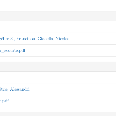
re 3 , Francinou, Gianella, Nicolas
n_scourte.pdf
rie, Alessandri
e.pdf