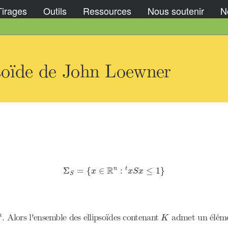
Tirages
Outils
Ressources
Nous soutenir
No
soïde de John Loewner
Σ
S
=
{
x
∈
R
n
:
t
x
S
x
≤
1
}
R
n
t
Σ
=
{
∈
:
≤
1
}
x
x
S
x
S
K
. Alors l'ensemble des ellipsoïdes contenant
admet un éléme
n
K