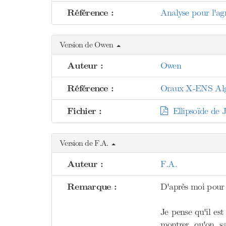
Référence :
Analyse pour l'ag
Version de Owen
Auteur :
Owen
Référence :
Oraux X-ENS Algèb
Fichier :
Ellipsoïde de J
Version de F.A.
Auteur :
F.A.
Remarque :
D'après moi pour l
Je pense qu'il es
montrer qu'on sa