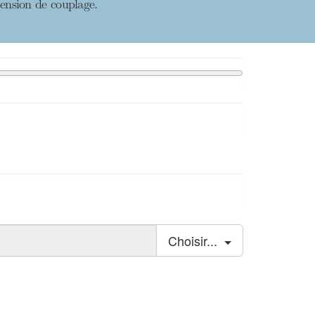
xtension de couplage.
Choisir...