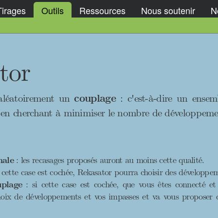
Tirages
Outils
Ressources
Nous soutenir
No
tor
 aléatoirement un
couplage
: c'est-à-dire un ensem
en cherchant à minimiser le nombre de développeme
male
: les recasages proposés auront au moins cette qualité.
i cette case est cochée, Rekasator pourra choisir des développem
uplage
: si cette case est cochée, que vous êtes connecté e
hoix de développements et vos impasses et va vous proposer 