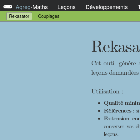
Agreg
-
Maths
Leçons
Développements
Rekasator
Couplages
Rekasa
Cet outil génère
leçons demandées 
Utilisation :
Qualité mini
Réfèrences
: s
Extension co
conserver vos c
leçons.