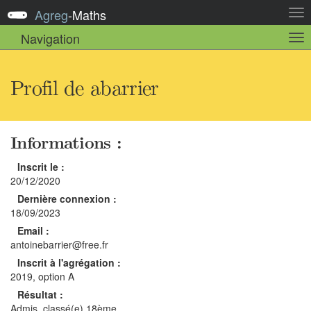
Agreg
-
Maths
Act
la
Navigation
Act
nav
la
sou
nav
Profil de abarrier
Informations :
Inscrit le :
20/12/2020
Dernière connexion :
18/09/2023
Email :
antoinebarrier@free.fr
Inscrit à l'agrégation :
2019, option A
Résultat :
Admis, classé(e) 18ème