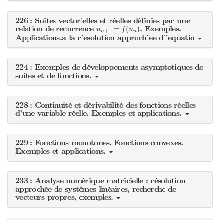
226 : Suites vectorielles et réelles définies par une
u
n
+
1
=
f
(
u
n
)
relation de récurrence
. Exemples.
=
(
)
u
f
u
+
1
n
n
Applications.a la r ́esolution approch ́ee d’ ́equatio
224 : Exemples de développements asymptotiques de
suites et de fonctions.
228 : Continuité et dérivabilité des fonctions réelles
d’une variable réelle. Exemples et applications.
229 : Fonctions monotones. Fonctions convexes.
Exemples et applications.
233 : Analyse numérique matricielle : résolution
approchée de systèmes linéaires, recherche de
vecteurs propres, exemples.