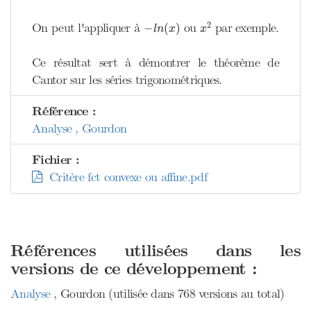
x
2
−
l
n
(
x
)
2
On peut l'appliquer à
ou
par exemple.
−
(
)
l
n
x
x
Ce résultat sert à démontrer le théorème de
Cantor sur les séries trigonométriques.
Référence :
Analyse , Gourdon
Fichier :
Critère fct convexe ou affine.pdf
Références utilisées dans les
versions de ce développement :
Analyse
, Gourdon (utilisée dans 768 versions au total)