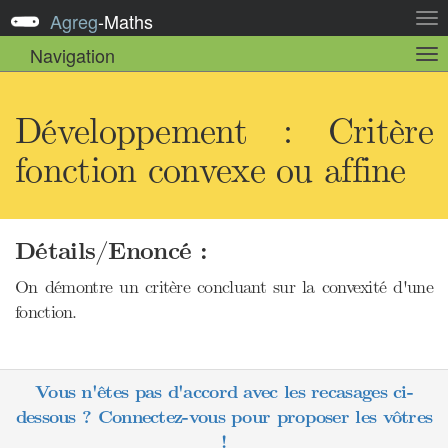
Agreg
-
Maths
Act
la
Navigation
Act
nav
la
sou
nav
Développement : Critère
fonction convexe ou affine
Détails/Enoncé :
On démontre un critère concluant sur la convexité d'une
fonction.
Vous n'êtes pas d'accord avec les recasages ci-
dessous ? Connectez-vous pour proposer les vôtres
!