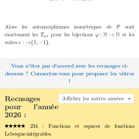
l
p
Alors les automorphismes isométriques de
sont
p
l
φ
:
N
→
N
T
φ
,
ϵ
N
N
exactement les
pour les bijections
et les
:
→
T
φ
,
φ
ϵ
ϵ
:
→
{
1
,
−
1
}
suites
.
:
→
{
1
,
−
1
}
ϵ
Vous n'êtes pas d'accord avec les recasages ci-
dessous ? Connectez-vous pour proposer les vôtres
!
Recasages
Afficher les autres années
pour l'année
2026 :
234 : Fonctions et espaces de fonctions
Lebesgue-intégrables.