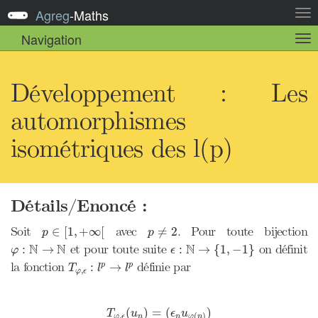
Agreg
-
Maths
Act
la
Navigation
Act
nav
la
sou
nav
Développement : Les
automorphismes
isométriques des l(p)
Détails/Enoncé :
p
∈
[
1
,
+
∞
[
p
≠
2
Soit
avec
. Pour toute bijection
∈
[
1
,
+
∞
[
≠
2
p
p
φ
:
N
→
N
ϵ
:
N
→
{
1
,
−
1
}
N
N
N
et pour toute suite
on définit
:
→
:
→
{
1
,
−
1
}
φ
ϵ
T
φ
,
ϵ
:
l
p
→
l
p
la fonction
définie par
:
→
p
p
T
l
l
,
φ
ϵ
T
φ
,
ϵ
(
u
n
)
=
(
ϵ
n
u
φ
(
n
)
)
(
)
=
(
)
T
u
ϵ
u
,
(
)
φ
ϵ
n
n
φ
n