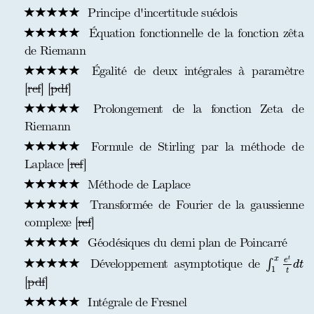
Principe d'incertitude suédois
Équation fonctionnelle de la fonction zêta
de Riemann
Égalité de deux intégrales à paramètre
[
ref
] [
pdf
]
Prolongement de la fonction Zeta de
Riemann
Formule de Stirling par la méthode de
Laplace [
ref
]
Méthode de Laplace
Transformée de Fourier de la gaussienne
complexe [
ref
]
Géodésiques du demi plan de Poincarré
∫
1
x
e
t
t
d
t
x
t
Développement asymptotique de
e
∫
d
t
1
t
[
pdf
]
Intégrale de Fresnel