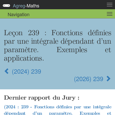
Agreg
-
Maths
Act
la
Navigation
Act
nav
la
sou
nav
Leçon 239
: Fonctions définies
par une intégrale dépendant d’un
paramètre. Exemples et
applications.
(2024) 239
(2026) 239
Dernier rapport du Jury :
(2024 : 239 - Fonctions définies par une intégrale
dépendant d'un paramètre. Exemples et