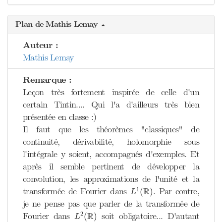
Plan de Mathis Lemay
Auteur :
Mathis Lemay
Remarque :
Leçon très fortement inspirée de celle d'un
certain Tintin.... Qui l'a d'ailleurs très bien
présentée en classe :)
Il faut que les théorèmes "classiques" de
continuité, dérivabilité, holomorphie sous
l'intégrale y soient, accompagnés d'exemples. Et
après il semble pertinent de développer la
convolution, les approximations de l'unité et la
L
1
(
R
)
R
1
transformée de Fourier dans
. Par contre,
(
)
L
je ne pense pas que parler de la transformée de
L
2
(
R
)
R
2
Fourier dans
soit obligatoire... D'autant
(
)
L