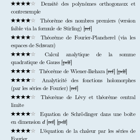
Densité des polynômes orthogonaux et
contrexemple
Théorème des nombres premiers (version
faible via la formule de Stirling) [
ref
]
Théorème de Fourier-Plancherel (via les
espaces de Schwarz)
Calcul analytique de la somme
quadratique de Gauss [
pdf
]
Théorème de Wiener-Ikehara [
ref
] [
pdf
]
Analyticité des fonctions holomorphes
(par les séries de Fourier) [
ref
]
Théorème de Lévy et théorème central
limite
Equation de Schrödinger dans une boîte
d
en dimension
[
ref
] [
pdf
]
d
L'équation de la chaleur par les séries de
Fourier