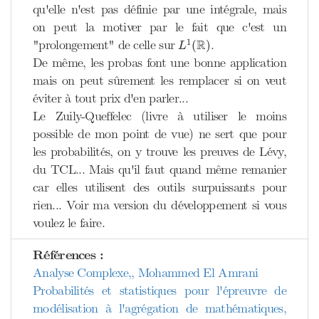
qu'elle n'est pas définie par une intégrale, mais
on peut la motiver par le fait que c'est un
L
1
(
R
)
R
1
"prolongement" de celle sur
.
(
)
L
De même, les probas font une bonne application
mais on peut sûrement les remplacer si on veut
éviter à tout prix d'en parler...
Le Zuily-Queffelec (livre à utiliser le moins
possible de mon point de vue) ne sert que pour
les probabilités, on y trouve les preuves de Lévy,
du TCL... Mais qu'il faut quand même remanier
car elles utilisent des outils surpuissants pour
rien... Voir ma version du développement si vous
voulez le faire.
Références :
Analyse Complexe,, Mohammed El Amrani
Probabilités et statistiques pour l'épreuvre de
modélisation à l'agrégation de mathématiques,