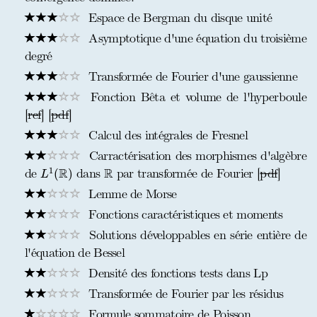
Espace de Bergman du disque unité
Asymptotique d'une équation du troisième
degré
Transformée de Fourier d'une gaussienne
Fonction Bêta et volume de l'hyperboule
[
ref
] [
pdf
]
Calcul des intégrales de Fresnel
Carractérisation des morphismes d'algèbre
L
1
(
R
)
R
R
R
1
de
dans
par transformée de Fourier [
pdf
]
(
)
L
Lemme de Morse
Fonctions caractéristiques et moments
Solutions développables en série entière de
l'équation de Bessel
Densité des fonctions tests dans Lp
Transformée de Fourier par les résidus
Formule sommatoire de Poisson