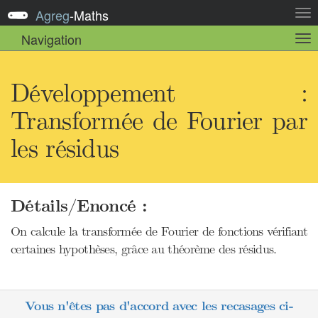
Agreg
-
Maths
Act
la
Navigation
Act
nav
la
sou
nav
Développement :
Transformée de Fourier par
les résidus
Détails/Enoncé :
On calcule la transformée de Fourier de fonctions vérifiant
certaines hypothèses, grâce au théorème des résidus.
Vous n'êtes pas d'accord avec les recasages ci-