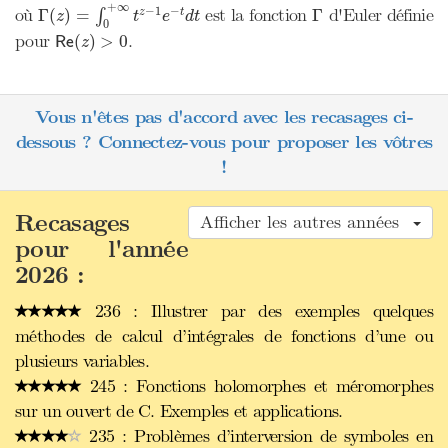
Γ
(
z
)
=
∫
0
+
∞
t
z
−
1
e
−
t
d
t
Γ
+
∞
−
1
−
où
est la fonction
d'Euler définie
Γ
(
)
=
Γ
z
t
∫
z
t
e
d
t
0
R
e
(
z
)
>
0
pour
.
(
)
>
0
R
e
z
Vous n'êtes pas d'accord avec les recasages ci-
dessous ? Connectez-vous pour proposer les vôtres
!
Recasages
Afficher les autres années
pour l'année
2026 :
236 : Illustrer par des exemples quelques
méthodes de calcul d’intégrales de fonctions d’une ou
plusieurs variables.
245 : Fonctions holomorphes et méromorphes
sur un ouvert de C. Exemples et applications.
235 : Problèmes d’interversion de symboles en