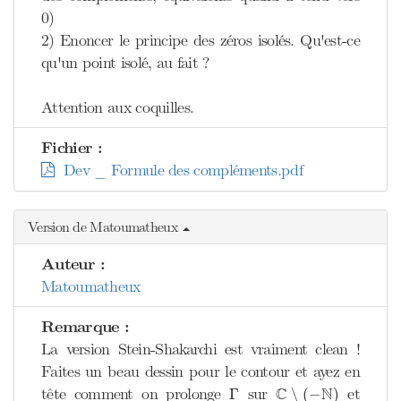
0)
2) Enoncer le principe des zéros isolés. Qu'est-ce
qu'un point isolé, au fait ?
Attention aux coquilles.
Fichier :
Dev _ Formule des compléments.pdf
Version de Matoumatheux
Auteur :
Matoumatheux
Remarque :
La version Stein-Shakarchi est vraiment clean !
Faites un beau dessin pour le contour et ayez en
C
∖
(
−
N
)
Γ
C
N
tête comment on prolonge
sur
et
Γ
∖
(
−
)