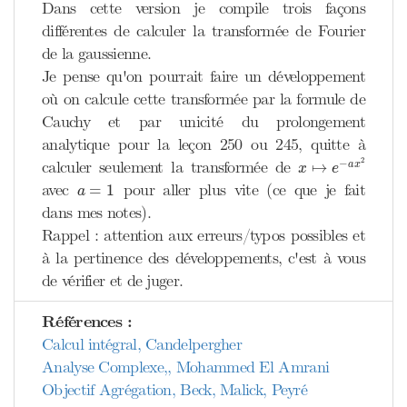
Dans cette version je compile trois façons
différentes de calculer la transformée de Fourier
de la gaussienne.
Je pense qu'on pourrait faire un développement
où on calcule cette transformée par la formule de
Cauchy et par unicité du prolongement
analytique pour la leçon 250 ou 245, quitte à
x
↦
e
−
a
x
2
2
−
calculer seulement la transformée de
↦
a
x
x
e
a
=
1
avec
pour aller plus vite (ce que je fait
=
1
a
dans mes notes).
Rappel : attention aux erreurs/typos possibles et
à la pertinence des développements, c'est à vous
de vérifier et de juger.
Références :
Calcul intégral, Candelpergher
Analyse Complexe,, Mohammed El Amrani
Objectif Agrégation, Beck, Malick, Peyré