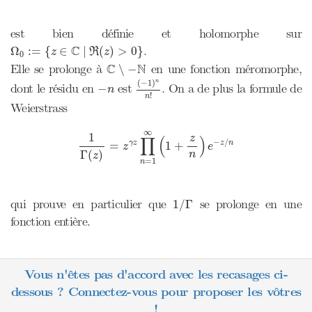
est bien définie et holomorphe sur
Ω
0
:=
{
z
∈
C
|
ℜ
(
z
)
>
0
}
C
.
Ω
:
=
{
∈
|
(
)
>
0
}
z
R
z
0
C
∖
−
N
C
N
Elle se prolonge à
en une fonction méromorphe,
∖
−
(
−
1
)
n
n
!
(
−
1
)
n
−
n
dont le résidu en
est
. On a de plus la formule de
−
n
!
n
Weierstrass
1
Γ
(
z
)
=
z
γ
z
∏
n
=
1
∞
(
1
+
z
n
)
e
−
z
/
n
∞
1
z
∏
(
)
−
/
γ
z
z
n
=
1
+
z
e
Γ
(
)
n
z
=
1
n
1
/
Γ
qui prouve en particulier que
se prolonge en une
1
/
Γ
fonction entière.
Vous n'êtes pas d'accord avec les recasages ci-
dessous ? Connectez-vous pour proposer les vôtres
!