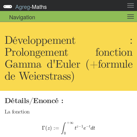
Agreg
-
Maths
Act
la
Navigation
Act
nav
la
sou
nav
Développement :
Prolongement fonction
Gamma d'Euler (+formule
de Weierstrass)
Détails/Enoncé :
La fonction
Γ
(
z
)
:=
∫
0
+
∞
t
z
−
1
e
−
t
d
t
+
∞
∫
−
1
−
z
t
Γ
(
)
:
=
z
t
e
d
t
0