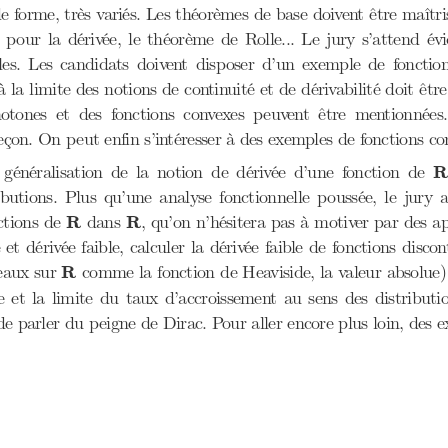
 forme, très variés. Les théorèmes de base doivent être maîtrisé
 pour la dérivée, le théorème de Rolle... Le jury s’attend é
lles. Les candidats doivent disposer d’un exemple de fonction
 la limite des notions de continuité et de dérivabilité doit être
notones et des fonctions convexes peuvent être mentionnées.
leçon. On peut enfin s’intéresser à des exemples de fonctions con
R
a généralisation de la notion de dérivée d’une fonction de
R
ibutions. Plus qu’une analyse fonctionnelle poussée, le jury a
R
R
nctions de
R
dans
R
, qu’on n’hésitera pas à motiver par des app
 et dérivée faible, calculer la dérivée faible de fonctions dis
R
eaux sur
R
comme la fonction de Heaviside, la valeur absolue
le et la limite du taux d’accroissement au sens des distribution
e de parler du peigne de Dirac. Pour aller encore plus loin, des