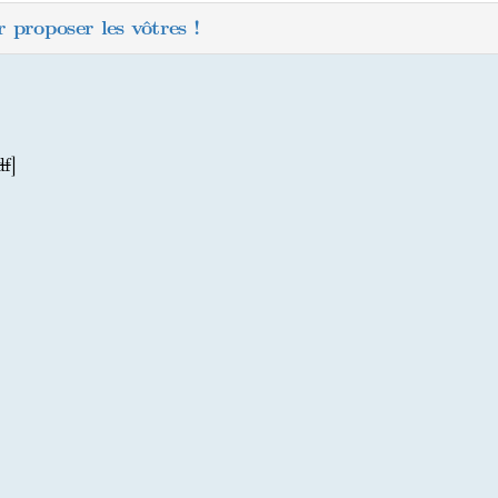
 proposer les vôtres !
df
]