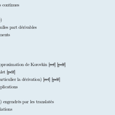
s continues
)
ulles part dérivables
oments
pproximation de Korovkin [
ref
] [
pdf
]
et [
pdf
]
ticulier la dérivation) [
ref
] [
pdf
]
plications
 engendrés par les translatés
iations