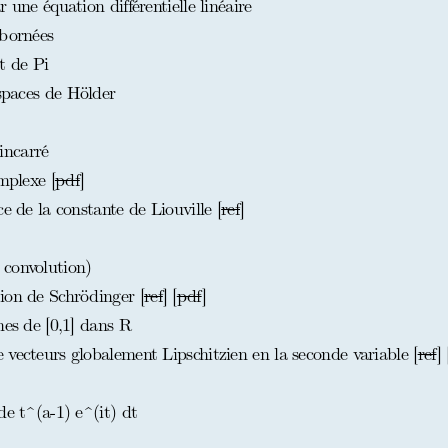
 une équation différentielle linéaire
 bornées
t de Pi
espaces de Hölder
incarré
mplexe [
pdf
]
e de la constante de Liouville [
ref
]
 convolution)
ion de Schrödinger [
ref
] [
pdf
]
nes de [0,1] dans R
vecteurs globalement Lipschitzien en la seconde variable [
ref
] 
de t^(a-1) e^(it) dt