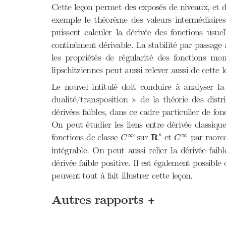
Cette leçon permet des exposés de niveaux, et de
exemple le théorème des valeurs intermédiaires
puissent calculer la dérivée des fonctions usue
continûment dérivable. La stabilité par passage à
les propriétés de régularité des fonctions mo
lipschitziennes peut aussi relever aussi de cette 
Le nouvel intitulé doit conduire à analyser l
dualité/transposition » de la théorie des distr
dérivées faibles, dans ce cadre particulier de fo
On peut étudier les liens entre dérivée classique
R
∗
C
∞
C
∞
∗
∞
∞
fonctions de classe
sur
R
et
par morc
C
C
intégrable. On peut aussi relier la dérivée faib
dérivée faible positive. Il est également possibl
peuvent tout à fait illustrer cette leçon.
+
Autres rapports