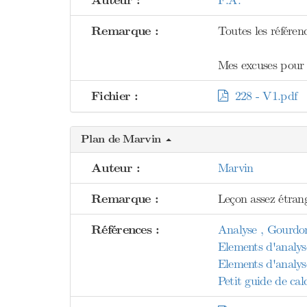
Auteur :
Remarque :
Toutes les référenc
Mes excuses pour l'
Fichier :
228 - V1.pdf
Plan de Marvin
Auteur :
Marvin
Remarque :
Leçon assez étrang
Références :
Analyse , Gourdo
Elements d'analyse
Elements d'analys
Petit guide de calc