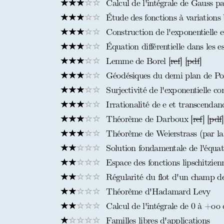
Calcul de l'intégrale de Gauss par
Étude des fonctions à variations
Construction de l'exponentielle e
Équation différentielle dans les 
Lemme de Borel [
ref
] [
pdf
]
Géodésiques du demi plan de Po
Surjectivité de l'exponentielle co
Irrationalité de e et transcendanc
Théorème de Darboux [
ref
] [
pdf
]
Théorème de Weierstrass (par la
Solution fondamentale de l'équat
Espace des fonctions lipschitzien
Régularité du flot d'un champ de 
Théorème d'Hadamard Levy
Calcul de l'intégrale de 0 à +oo 
Familles libres d'applications