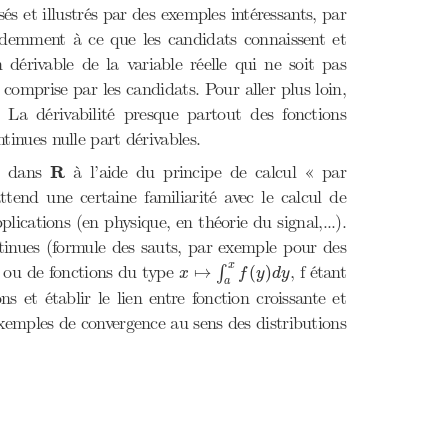
s et illustrés par des exemples intéressants, par
videmment à ce que les candidats connaissent et
 dérivable de la variable réelle qui ne soit pas
 comprise par les candidats. Pour aller plus loin,
 La dérivabilité presque partout des fonctions
tinues nulle part dérivables.
R
dans
R
à l’aide du principe de calcul « par
ttend une certaine familiarité avec le calcul de
lications (en physique, en théorie du signal,...).
continues (formule des sauts, par exemple pour des
x
↦
∫
a
x
f
(
y
)
d
y
x
) ou de fonctions du type
, f étant
↦
(
)
∫
x
f
y
d
y
a
s et établir le lien entre fonction croissante et
 exemples de convergence au sens des distributions