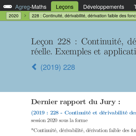
Agreg
-
Maths
Leçons
Développements
2020
228 : Continuité, dérivabilité, dérivation faible des fon
Leçon 228 : Continuité, dér
réelle. Exemples et applicat
(2019) 228
Dernier rapport du Jury :
(2019 : 228 - Continuité et dérivabilité de
session 2020 sous la forme
"Continuité, dérivabilité, dérivation faible des f