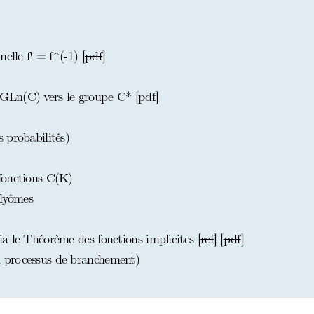
elle f' = f^(-1) [
pdf
]
GLn(C) vers le groupe C* [
pdf
]
 probabilités)
fonctions C(K)
lyômes
t
a le Théorème des fonctions implicites [
ref
] [
pdf
]
 processus de branchement)