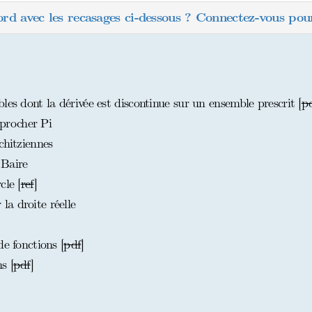
ord avec les recasages ci-dessous ? Connectez-vous pour
les dont la dérivée est discontinue sur un ensemble prescrit [
p
procher Pi
chitziennes
 Baire
cle [
ref
]
a droite réelle
e fonctions [
pdf
]
s [
pdf
]