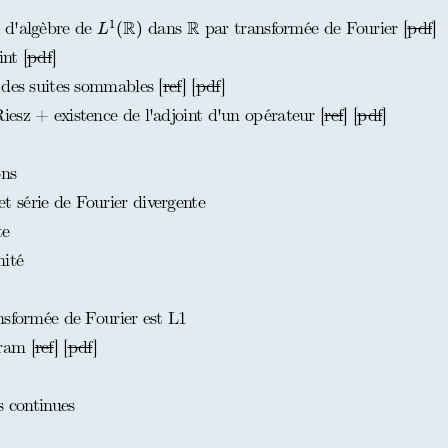
L
1
(
R
)
R
R
R
1
 d'algèbre de
dans
par transformée de Fourier [
pdf
]
(
)
L
nt [
pdf
]
 des suites sommables [
ref
] [
pdf
]
esz + existence de l'adjoint d'un opérateur [
ref
] [
pdf
]
ons
 série de Fourier divergente
te
ité
nsformée de Fourier est L1
ram [
ref
] [
pdf
]
s continues