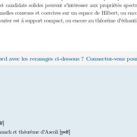
t candidats solides peuvent s'intéresser aux propriétés spec
nnelles convexes et coercives sur un espace de Hilbert, ou en
ourier est à support compact, ou encore au théorème d'échant
ord avec les recasages ci-dessous ? Connectez-vous pour
df
]
nach et théorème d'Ascoli [
pdf
]