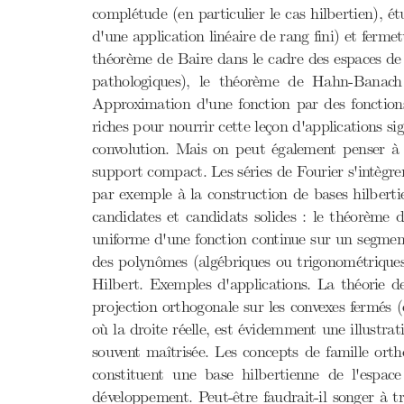
complétude (en particulier le cas hilbertien), é
d'une application linéaire de rang fini) et ferme
théorème de Baire dans le cadre des espaces de 
pathologiques), le théorème de Hahn-Banach 
Approximation d'une fonction par des fonctions
riches pour nourrir cette leçon d'applications s
convolution. Mais on peut également penser à l'
support compact. Les séries de Fourier s'intègre
par exemple à la construction de bases hilberti
candidates et candidats solides : le théorème 
uniforme d'une fonction continue sur un segment 
des polynômes (algébriques ou trigonométriques)
Hilbert. Exemples d'applications. La théorie de
projection orthogonale sur les convexes fermés (e
où la droite réelle, est évidemment une illustrat
souvent maîtrisée. Les concepts de famille ort
constituent une base hilbertienne de l'espac
développement. Peut-être faudrait-il songer à t