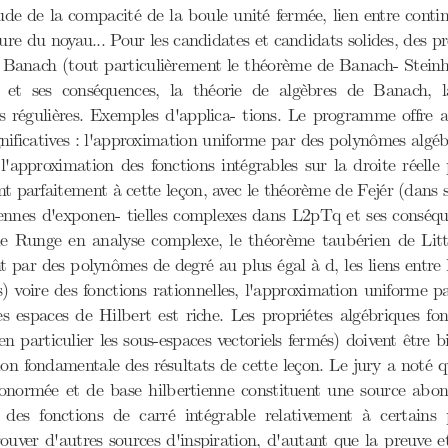
tude de la compacité de la boule unité fermée, lien entre conti
ture du noyau... Pour les candidates et candidats solides, des 
Banach (tout particulièrement le théorème de Banach- Steinha
et ses conséquences, la théorie de algèbres de Banach, l
 régulières. Exemples d'applica- tions. Le programme offre au
ignificatives : l'approximation uniforme par des polynômes algéb
approximation des fonctions intégrables sur la droite réelle 
nt parfaitement à cette leçon, avec le théorème de Fejér (dans 
ennes d'exponen- tielles complexes dans L2pTq et ses conséque
de Runge en analyse complexe, le théorème taubérien de Litt
par des polynômes de degré au plus égal à d, les liens entre l
 voire des fonctions rationnelles, l'approximation uniforme par
s espaces de Hilbert est riche. Les propriétes algébriques fon
n particulier les sous-espaces vectoriels fermés) doivent être b
ion fondamentale des résultats de cette leçon. Le jury a noté q
honormée et de base hilbertienne constituent une source abon
e des fonctions de carré intégrable relativement à certains
rouver d'autres sources d'inspiration, d'autant que la preuve