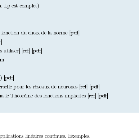
. Lp est complet)
fonction du choix de la norme [
pdf
]
f
]
utiliser] [
ref
] [
pdf
]
am
 [
pdf
]
elle pour les réseaux de neurones [
ref
] [
pdf
]
a le Théorème des fonctions implicites [
ref
] [
pdf
]
plications linéaires continues. Exemples.