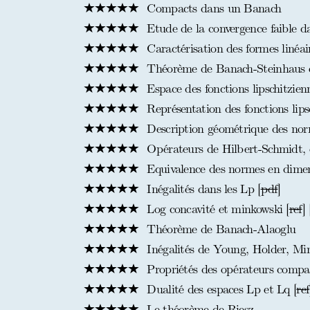
Compacts dans un Banach
Etude de la convergence faible d
Caractérisation des formes linéair
Théorème de Banach-Steinhaus et 
Espace des fonctions lipschitzien
Représentation des fonctions lips
Description géométrique des nor
Opérateurs de Hilbert-Schmidt, 
Equivalence des normes en dimens
Inégalités dans les Lp [
pdf
]
Log concavité et minkowski [
ref
] 
Théorème de Banach-Alaoglu
Inégalités de Young, Holder, Min
Propriétés des opérateurs compa
Dualité des espaces Lp et Lq [
ref
Le théorème de Riesz