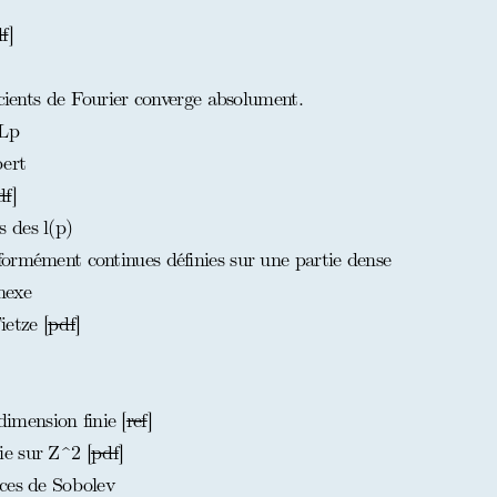
f
]
icients de Fourier converge absolument.
 Lp
ert
df
]
 des l(p)
ormément continues définies sur une partie dense
nexe
etze [
pdf
]
mension finie [
ref
]
e sur Z^2 [
pdf
]
ces de Sobolev