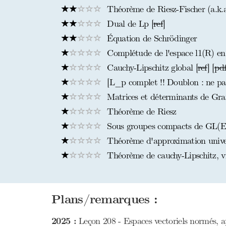
Théorème de Riesz-Fischer (a.k.a
Dual de Lp [
ref
]
Équation de Schrödinger
Complétude de l'espace l1(R) en 
Cauchy-Lipschitz global [
ref
] [
pd
[L_p complet !! Doublon : ne pas 
Matrices et déterminants de Gr
Théorème de Riesz
Sous groupes compacts de GL(E)
Théorème d'approximation univers
Théorème de cauchy-Lipschitz, vi
Plans/remarques :
2025 :
Leçon 208 - Espaces vectoriels normés, ap