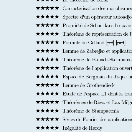
Carractérisation des morphismes
Spectre d'un opérateur autoadjoi
Propriété de Schur dans l'espace
Théorème de représentation de Ri
Formule de Gelfand [
ref
] [
pdf
]
Lemme de Zabrejko et applicati
Théorème de Banach-Steinhaus et
Théorème de l'application ouver
Espace de Bergman du disque un
Lemme de Grothendieck
Etude de l'espace L1 dont la tra
Théorèmes de Riesz et Lax-Milg
Théorème de Stampacchia
Séries de Fourier des application
Inégalité de Hardy