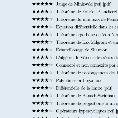
Jauge de Minkovski [
ref
] [
pdf
]
Théorème de Fourier-Plancherel (
Théorème du min-max de Fenchel
Équation différentielle dans les 
Théorème ergodique de Von N
Théorème de Lax-Milgram et une
Échantillonage de Shannon
L'algèbre de Wiener des séries d
Connexité et non connexité par 
Théorème de prolongement des f
Polynômes orthogonaux
Différentielle de la limite [
pdf
]
Théorème de Banach-Steinhaus
Théorème de projection sur un c
Opérateurs hypercycliques [
ref
] [