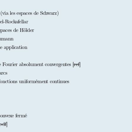
via les espaces de Schwarz)
-Rockafellar
espaces de Hölder
eumann
 application
e Fourier absolument convergentes [
ref
]
arcs
onctions uniformément continues
onvexe fermé
pdf
]