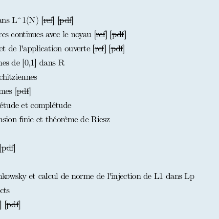
ans L^1(N) [
ref
] [
pdf
]
es continues avec le noyau [
ref
] [
pdf
]
de l'application ouverte [
ref
] [
pdf
]
nes de [0,1] dans R
chitziennes
mes [
pdf
]
étude et complétude
ion finie et théorème de Riesz
[
pdf
]
kowsky et calcul de norme de l'injection de L1 dans Lp
cts
] [
pdf
]