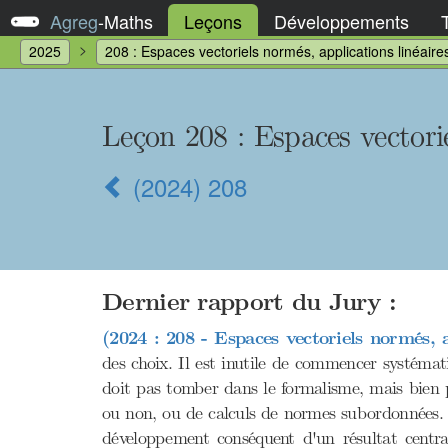
Agreg
-
Maths
Leçons
Développements
2025
208 : Espaces vectoriels normés, applications linéair
Leçon 208
: Espaces vectori
(2024) 208
Dernier rapport du Jury :
(2024 : 208 - Espaces vectoriels normés, a
des choix. Il est inutile de commencer systémat
doit pas tomber dans le formalisme, mais bien pr
ou non, ou de calculs de normes subordonnées. E
développement conséquent d'un résultat central