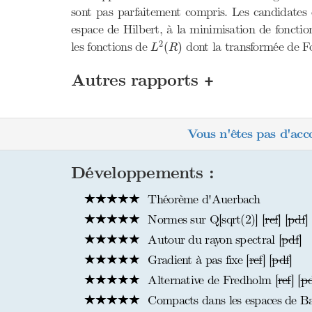
sont pas parfaitement compris. Les candidates e
espace de Hilbert, à la minimisation de fonctio
L
2
(
R
)
2
les fonctions de
dont la transformée de F
(
)
L
R
+
Autres rapports
Vous n'êtes pas d'acc
Développements :
Théorème d'Auerbach
Normes sur Q[sqrt(2)] [
ref
] [
pdf
]
Autour du rayon spectral [
pdf
]
Gradient à pas fixe [
ref
] [
pdf
]
Alternative de Fredholm [
ref
] [
p
Compacts dans les espaces de Ba