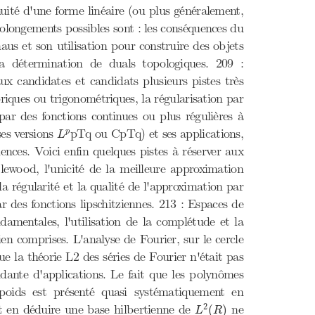
nuité d'une forme linéaire (ou plus généralement,
prolongements possibles sont : les conséquences du
us et son utilisation pour construire des objets
a détermination de duals topologiques. 209 :
x candidates et candidats plusieurs pistes très
riques ou trigonométriques, la régularisation par
par des fonctions continues ou plus régulières à
L
p
ses versions
pTq ou CpTq) et ses applications,
p
L
nces. Voici enfin quelques pistes à réserver aux
lewood, l'unicité de la meilleure approximation
a régularité et la qualité de l'approximation par
 des fonctions lipschitziennes. 213 : Espaces de
damentales, l'utilisation de la complétude et la
ien comprises. L'analyse de Fourier, sur le cercle
ue la théorie L2 des séries de Fourier n'était pas
dante d'applications. Le fait que les polynômes
 poids est présenté quasi systématiquement en
L
2
(
R
)
2
 et en déduire une base hilbertienne de
ne
(
)
L
R