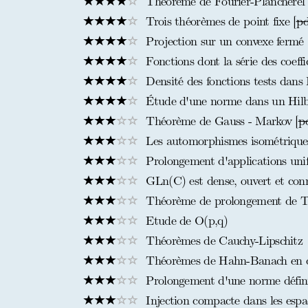
Théorème de Fourier-Plancherel
Trois théorèmes de point fixe [
pd
Projection sur un convexe fermé
Fonctions dont la série des coeff
Densité des fonctions tests dans
Étude d'une norme dans un Hilb
Théorème de Gauss - Markov [
p
Les automorphismes isométriques
Prolongement d'applications unif
GLn(C) est dense, ouvert et con
Théorème de prolongement de Ti
Etude de O(p,q)
Théorèmes de Cauchy-Lipschitz
Théorèmes de Hahn-Banach en di
Prolongement d'une norme défini
Injection compacte dans les espa