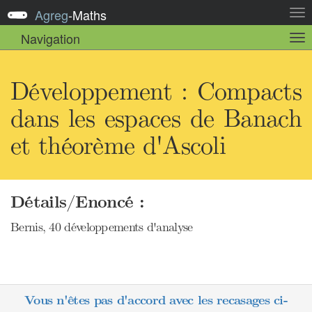
Agreg
-
Maths
Act
la
Navigation
Act
nav
la
sou
nav
Développement : Compacts
dans les espaces de Banach
et théorème d'Ascoli
Détails/Enoncé :
Bernis, 40 développements d'analyse
Vous n'êtes pas d'accord avec les recasages ci-