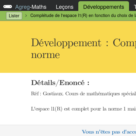
Agreg
-
Maths
Leçons
Développements
Complétude de l'espace l1(R) en fonction du choix de 
Lister
Développement : Compl
norme
Détails/Enoncé :
Réf : Gostiaux. Cours de mathématiques spéciale
L'espace l1(R) est complet pour la norme 1 mais 
Vous n'êtes pas d'acc