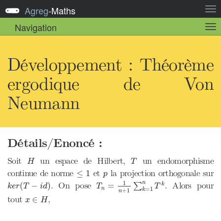
Agreg
-
Maths
Act
la
Navigation
Act
nav
la
sou
nav
Développement : Théorème
ergodique de Von
Neumann
Détails/Enoncé :
H
T
Soit
un espace de Hilbert,
un endomorphisme
H
T
≤
1
p
continue de norme
et
la projection orthogonale sur
≤
1
p
T
n
=
1
n
+
1
∑
k
=
1
n
T
k
k
e
r
(
T
−
i
d
)
1
n
. On pose
. Alors pour
(
−
)
=
k
∑
k
e
r
T
i
d
T
T
n
=
1
k
+
1
n
x
∈
H
tout
,
∈
x
H