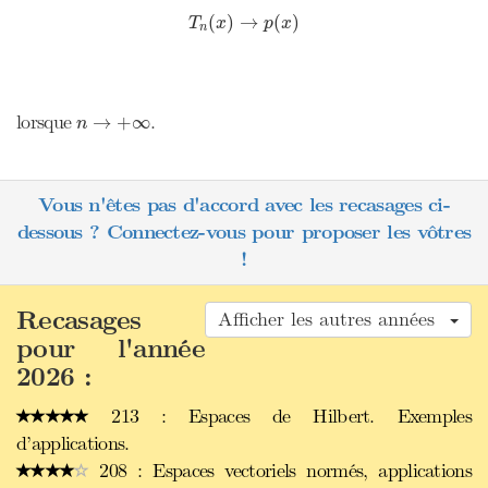
T
n
(
x
)
→
p
(
x
)
(
)
→
(
)
T
x
p
x
n
n
→
+
∞
lorsque
.
→
+
∞
n
Vous n'êtes pas d'accord avec les recasages ci-
dessous ? Connectez-vous pour proposer les vôtres
!
Recasages
Afficher les autres années
pour l'année
2026 :
213 : Espaces de Hilbert. Exemples
d’applications.
208 : Espaces vectoriels normés, applications