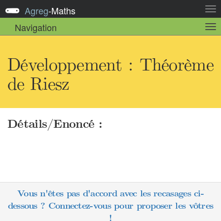
Agreg
-
Maths
Act
la
Navigation
Act
nav
la
sou
nav
Développement : Théorème
de Riesz
Détails/Enoncé :
Vous n'êtes pas d'accord avec les recasages ci-
dessous ? Connectez-vous pour proposer les vôtres
!