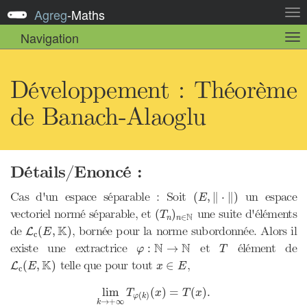
Agreg
-
Maths
Act
la
Navigation
Act
nav
la
sou
nav
Développement : Théorème
de Banach-Alaoglu
Détails/Enoncé :
(
E
,
‖
⋅
‖
)
Cas d'un espace séparable : Soit
un espace
(
,
∥
⋅
∥
)
E
(
T
n
)
n
∈
N
vectoriel normé séparable, et
une suite d'éléments
(
)
T
N
∈
n
n
L
c
(
E
,
K
)
K
de
, bornée pour la norme subordonnée. Alors il
(
,
)
L
E
c
φ
:
N
→
N
T
N
N
existe une extractrice
et
élément de
:
→
φ
T
L
c
(
E
,
K
)
x
∈
E
K
telle que pour tout
,
(
,
)
∈
L
E
x
E
c
lim
k
→
+
∞
T
φ
(
k
)
(
x
)
=
T
(
x
)
.
lim
(
)
=
(
)
.
T
x
T
x
(
)
φ
k
→
+
∞
k