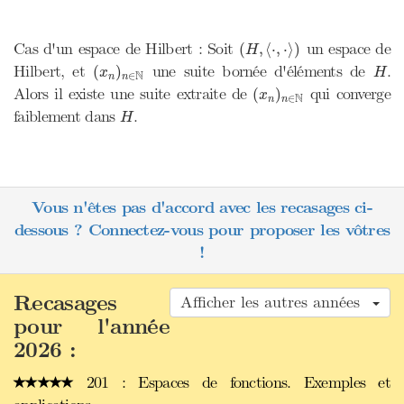
(
H
,
⟨
⋅
,
⋅
⟩
)
Cas d'un espace de Hilbert : Soit
un espace de
(
,
⟨
⋅
,
⋅
⟩
)
H
(
x
n
)
n
∈
N
H
Hilbert, et
une suite bornée d'éléments de
.
(
)
x
H
N
∈
n
n
(
x
n
)
n
∈
N
Alors il existe une suite extraite de
qui converge
(
)
x
N
∈
n
n
H
faiblement dans
.
H
Vous n'êtes pas d'accord avec les recasages ci-
dessous ? Connectez-vous pour proposer les vôtres
!
Recasages
Afficher les autres années
pour l'année
2026 :
201 : Espaces de fonctions. Exemples et