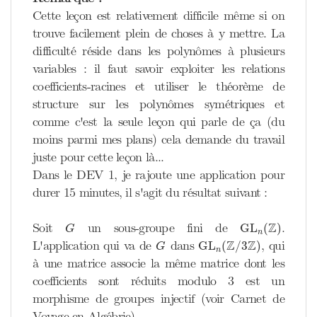
Cette leçon est relativement difficile même si on
trouve facilement plein de choses à y mettre. La
difficulté réside dans les polynômes à plusieurs
variables : il faut savoir exploiter les relations
coefficients-racines et utiliser le théorème de
structure sur les polynômes symétriques et
comme c'est la seule leçon qui parle de ça (du
moins parmi mes plans) cela demande du travail
juste pour cette leçon là...
Dans le DEV 1, je rajoute une application pour
durer 15 minutes, il s'agit du résultat suivant :
GL
n
(
Z
)
G
Z
Soit
un sous-groupe fini de
.
GL
(
)
G
n
GL
n
(
Z
/
3
Z
)
G
Z
Z
L'application qui va de
dans
, qui
GL
(
/
3
)
G
n
à une matrice associe la même matrice dont les
coefficients sont réduits modulo 3 est un
morphisme de groupes injectif (voir Carnet de
Voyage en Algébrie).