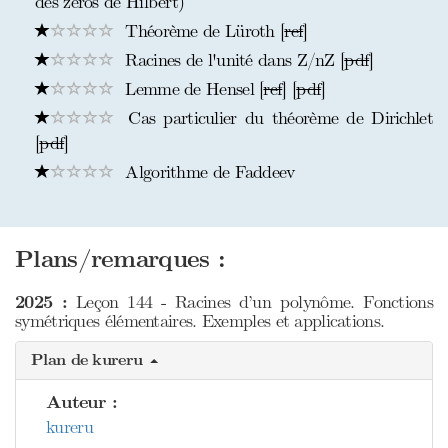
des zéros de Hilbert)
Théorème de Lüroth [
ref
]
Racines de l'unité dans Z/nZ [
pdf
]
Lemme de Hensel [
ref
] [
pdf
]
Cas particulier du théorème de Dirichlet
[
pdf
]
Algorithme de Faddeev
Plans/remarques :
2025 :
Leçon 144 - Racines d’un polynôme. Fonctions
symétriques élémentaires. Exemples et applications.
Plan de kureru
Auteur :
kureru