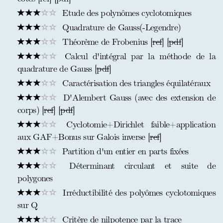
Etude des polynômes cyclotomiques
Quadrature de Gauss(-Legendre)
Théorème de Frobenius [
ref
] [
pdf
]
Calcul d'intégral par la méthode de la
quadrature de Gauss [
pdf
]
Caractérisation des triangles équilatéraux
D'Alembert Gauss (avec des extension de
corps) [
ref
] [
pdf
]
Cyclotomie+Dirichlet faible+application
aux GAF+Bonus sur Galois inverse [
ref
]
Partition d'un entier en parts fixées
Déterminant circulant et suite de
polygones
Irréductibilité des polyômes cyclotomiques
sur Q
Critère de nilpotence par la trace