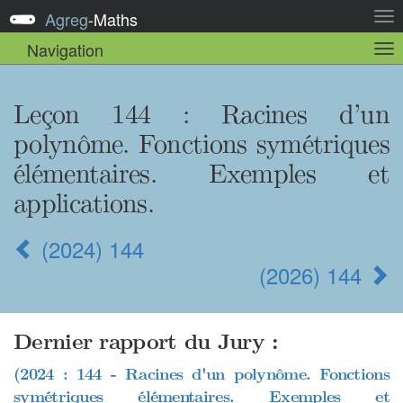
Agreg
-
Maths
Act
la
Navigation
Act
nav
la
sou
nav
Leçon 144
: Racines d’un
polynôme. Fonctions symétriques
élémentaires. Exemples et
applications.
(2024) 144
(2026) 144
Dernier rapport du Jury :
(2024 : 144 - Racines d'un polynôme. Fonctions
symétriques élémentaires. Exemples et