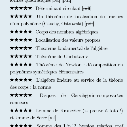
formes quadratiques [
ref
] [
pdf
]
Déterminant circulant [
pdf
]
Un théorème de localisation des racines
d'un polynôme (Cauchy, Ostrowski) [
pdf
]
Corps des nombres algébriques
Localisation des valeurs propres
Théorème fondamental de l’algèbre
Théorème de Chebotarev
Théorème de Newton : décomposition en
polynômes symétriques élémentaires
L'algèbre linéaire au service de la théorie
des corps : la norme
Disques de Gerschgorin-composantes
connexes
Lemme de Kronecker (la preuve à toto !)
et lemme de Serre [
ref
]
Somme des 1/n^2 (version relation coef