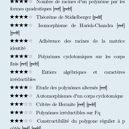
Nombre de racines d'un polynôme par les
formes quadratiques [
ref
] [
pdf
]
Théorème de Stickelberger [
pdf
]
Isomorphisme de Harish-Chandra [
ref
]
[
pdf
]
Adhérence des racines de la matrice
identité
Polynômes cyclotomiques sur les corps
finis [
ref
] [
pdf
]
Entiers algébriques et caractères
irréductibles
Etude des polynômes alternés [
ref
]
Automorphismes d'un corps cyclotomique
Critère de Hermite [
ref
] [
pdf
]
Polynômes irréductibles sur Fq
Constructibilité du polygone régulier à p
côtés [
ref
] [
pdf
]