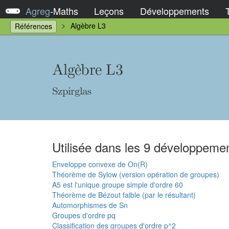
Agreg
-
Maths
Leçons
Développements
Algèbre L3
Références
Algèbre L3
Szpirglas
Utilisée dans les 9 développemen
Enveloppe convexe de On(R)
Théorème de Sylow (version opération de groupes)
A5 est l'unique groupe simple d'ordre 60
Théorème de Bézout faible (par le résultant)
Automorphismes de Sn
Groupes d'ordre pq
Classification des groupes d'ordre p^2