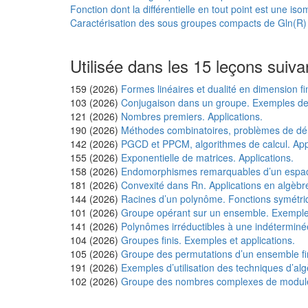
Fonction dont la différentielle en tout point est une iso
Caractérisation des sous groupes compacts de Gln(R)
Utilisée dans les 15 leçons suiva
159 (2026)
Formes linéaires et dualité en dimension fi
103 (2026)
Conjugaison dans un groupe. Exemples de s
121 (2026)
Nombres premiers. Applications.
190 (2026)
Méthodes combinatoires, problèmes de d
142 (2026)
PGCD et PPCM, algorithmes de calcul. Appl
155 (2026)
Exponentielle de matrices. Applications.
158 (2026)
Endomorphismes remarquables d’un espace v
181 (2026)
Convexité dans Rn. Applications en algèbr
144 (2026)
Racines d’un polynôme. Fonctions symétriq
101 (2026)
Groupe opérant sur un ensemble. Exemples
141 (2026)
Polynômes irréductibles à une indéterminée
104 (2026)
Groupes finis. Exemples et applications.
105 (2026)
Groupe des permutations d’un ensemble fini
191 (2026)
Exemples d’utilisation des techniques d’al
102 (2026)
Groupe des nombres complexes de module 1