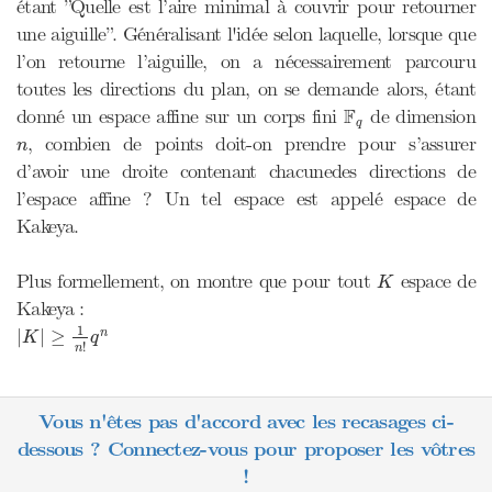
étant ”Quelle est l’aire minimal à couvrir pour retourner
une aiguille”. Généralisant l'idée selon laquelle, lorsque que
l’on retourne l’aiguille, on a nécessairement parcouru
toutes les directions du plan, on se demande alors, étant
F
q
F
donné un espace affine sur un corps fini
de dimension
q
n
, combien de points doit-on prendre pour s’assurer
n
d’avoir une droite contenant chacunedes directions de
l’espace affine ? Un tel espace est appelé espace de
Kakeya.
K
Plus formellement, on montre que pour tout
espace de
K
Kakeya :
|
K
|
≥
1
n
!
q
n
1
|
|
≥
n
K
q
!
n
Vous n'êtes pas d'accord avec les recasages ci-
dessous ? Connectez-vous pour proposer les vôtres
!