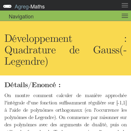
Agreg
-
Maths
Act
la
Navigation
Act
nav
la
sou
nav
Développement :
Quadrature de Gauss(-
Legendre)
Détails/Enoncé :
On montre comment calculer de manière approchée
l'intégrale d'une fonction suffisamment régulière sur [-1,1]
à l'aide de polynômes orthogonaux (en l'occurrence les
polynômes de Legendre). On commence par raisonner sur
des polynômes avec des arguments de dualité, puis on