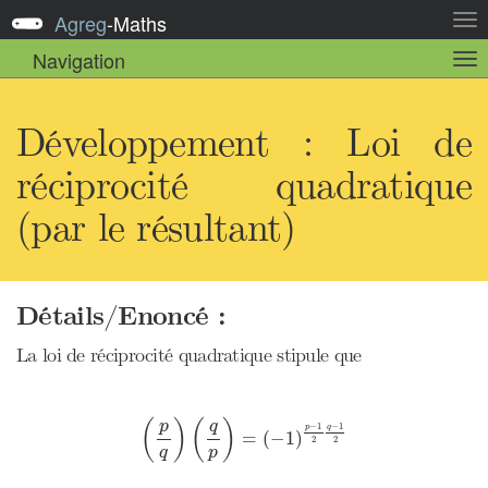
Agreg
-
Maths
Act
la
Navigation
Act
nav
la
sou
nav
Développement : Loi de
réciprocité quadratique
(par le résultant)
Détails/Enoncé :
La loi de réciprocité quadratique stipule que
(
p
q
)
(
q
p
)
=
(
−
1
)
p
−
1
2
q
−
1
2
p
q
(
)
(
)
−
1
−
1
p
q
=
(
−
1
)
2
2
q
p