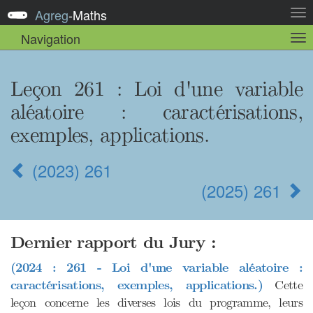
Agreg
-
Maths
Act
la
Navigation
Act
nav
la
sou
nav
Leçon 261
: Loi d'une variable
aléatoire : caractérisations,
exemples, applications.
(2023) 261
(2025) 261
Dernier rapport du Jury :
(2024 : 261 - Loi d'une variable aléatoire :
caractérisations, exemples, applications.)
Cette
leçon concerne les diverses lois du programme, leurs