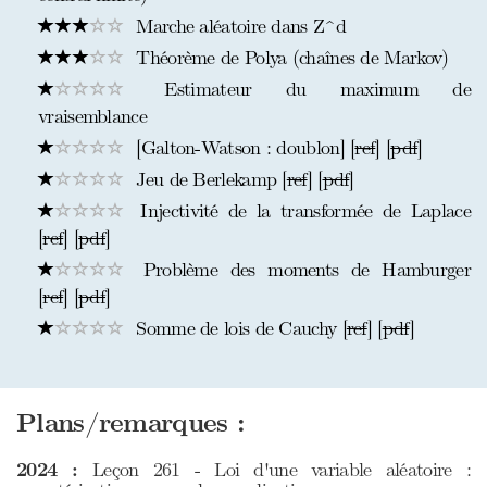
Marche aléatoire dans Z^d
Théorème de Polya (chaînes de Markov)
Estimateur du maximum de
vraisemblance
[Galton-Watson : doublon] [
ref
] [
pdf
]
Jeu de Berlekamp [
ref
] [
pdf
]
Injectivité de la transformée de Laplace
[
ref
] [
pdf
]
Problème des moments de Hamburger
[
ref
] [
pdf
]
Somme de lois de Cauchy [
ref
] [
pdf
]
Plans/remarques :
2024 :
Leçon 261 - Loi d'une variable aléatoire :