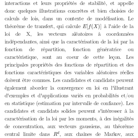
interactions et leurs propriétés de stabilité, et appelle
donc quelques illustrations concrètes et bien choisies de
calculs de lois, dans un contexte de modélisation. Le
E
[
f
(
X
)
]
théorème de transfert, qui calcule
à l'aide de la
[
(
)
]
E
f
X
loi de X, les vecteurs aléatoires à coordonnées
indépendantes, ainsi que la caractérisation de la loi par la
fonction de répartition, fonction génératrice ou
caractéristique, sont au coeur de cette leçon. Les
principales propriétés des fonctions de répartition et des
fonctions caractéristiques des variables aléatoires réelles
doivent être connues. Les candidates et candidats peuvent
également aborder la convergence en loi en l'illustrant
d'exemples et d'applications variés en probabilités et/ou
en statistique (estimation par intervalle de confiance). Les
candidates et candidats solides peuvent s'intéresser à la
caractérisation de la loi par les moments, à des inégalités
de concentration, aux vecteurs gaussiens, au théorème
R
d
central limite dans
, aux chaînes de Markov, aux
d
R