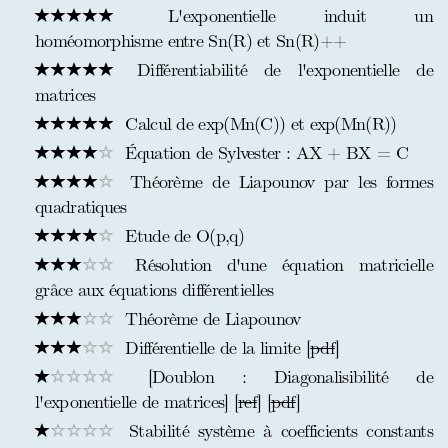
L'exponentielle induit un
homéomorphisme entre Sn(R) et Sn(R)++
Différentiabilité de l'exponentielle de
matrices
Calcul de exp(Mn(C)) et exp(Mn(R))
Équation de Sylvester : AX + BX = C
Théorème de Liapounov par les formes
quadratiques
Etude de O(p,q)
Résolution d'une équation matricielle
grâce aux équations différentielles
Théorème de Liapounov
Différentielle de la limite [
pdf
]
[Doublon : Diagonalisibilité de
l'exponentielle de matrices] [
ref
] [
pdf
]
Stabilité système à coefficients constants