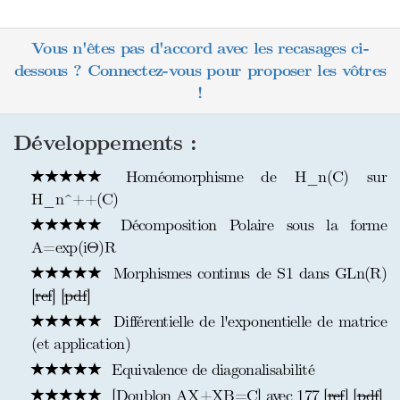
Vous n'êtes pas d'accord avec les recasages ci-
dessous ? Connectez-vous pour proposer les vôtres
!
Développements :
Homéomorphisme de H_n(C) sur
H_n^++(C)
Décomposition Polaire sous la forme
A=exp(iΘ)R
Morphismes continus de S1 dans GLn(R)
[
ref
] [
pdf
]
Différentielle de l'exponentielle de matrice
(et application)
Equivalence de diagonalisabilité
[Doublon AX+XB=C] avec 177 [
ref
] [
pdf
]