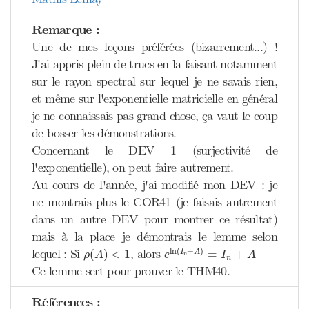
Remarque :
Une de mes leçons préférées (bizarrement...) !
J'ai appris plein de trucs en la faisant notamment
sur le rayon spectral sur lequel je ne savais rien,
et même sur l'exponentielle matricielle en général
je ne connaissais pas grand chose, ça vaut le coup
de bosser les démonstrations.
Concernant le DEV 1 (surjectivité de
l'exponentielle), on peut faire autrement.
Au cours de l'année, j'ai modifié mon DEV : je
ne montrais plus le COR41 (je faisais autrement
dans un autre DEV pour montrer ce résultat)
mais à la place je démontrais le lemme selon
e
ln
(
I
n
+
A
)
=
I
n
+
A
ρ
(
A
)
<
1
ln
(
+
)
lequel : Si
, alors
(
)
<
1
=
+
I
A
ρ
A
e
I
A
n
n
Ce lemme sert pour prouver le THM40.
Références :