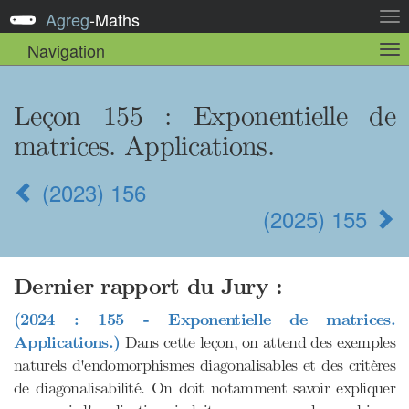
Agreg
-
Maths
Act
la
Navigation
Act
nav
la
sou
nav
Leçon 155
: Exponentielle de
matrices. Applications.
(2023) 156
(2025) 155
Dernier rapport du Jury :
(2024 : 155 - Exponentielle de matrices.
Applications.)
Dans cette leçon, on attend des exemples
naturels d'endomorphismes diagonalisables et des critères
de diagonalisabilité. On doit notamment savoir expliquer