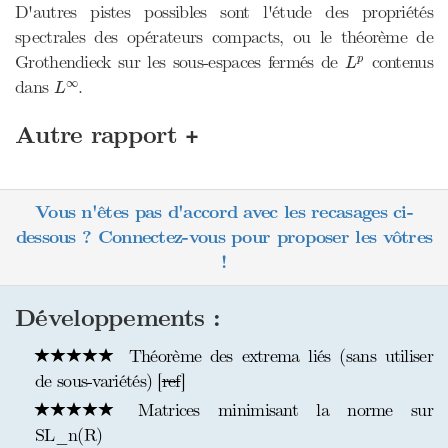
D'autres pistes possibles sont l'étude des propriétés
spectrales des opérateurs compacts, ou le théorème de
L
p
Grothendieck sur les sous-espaces fermés de
contenus
p
L
L
∞
∞
dans
.
L
+
Autre rapport
Vous n'êtes pas d'accord avec les recasages ci-
dessous ? Connectez-vous pour proposer les vôtres
!
Développements :
Théorème des extrema liés (sans utiliser
de sous-variétés) [
ref
]
Matrices minimisant la norme sur
SL_n(R)