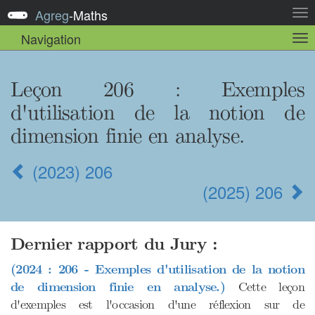
Agreg
-
Maths
Act
la
Navigation
Act
nav
la
sou
nav
Leçon 206
: Exemples
d'utilisation de la notion de
dimension finie en analyse.
(2023) 206
(2025) 206
Dernier rapport du Jury :
(2024 : 206 - Exemples d'utilisation de la notion
de dimension finie en analyse.)
Cette leçon
d'exemples est l'occasion d'une réflexion sur de