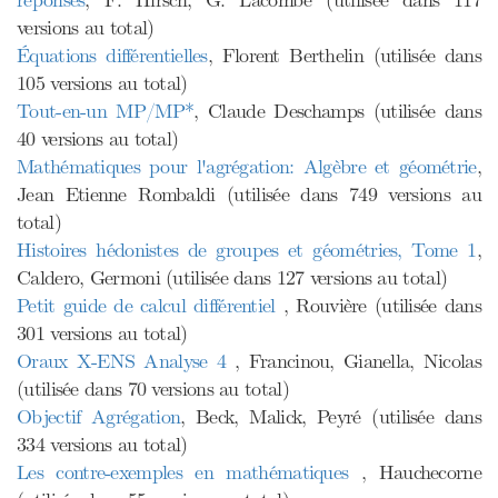
réponses
, F. Hirsch, G. Lacombe (utilisée dans 117
versions au total)
Équations différentielles
, Florent Berthelin (utilisée dans
105 versions au total)
Tout-en-un MP/MP*
, Claude Deschamps (utilisée dans
40 versions au total)
Mathématiques pour l'agrégation: Algèbre et géométrie
,
Jean Etienne Rombaldi (utilisée dans 749 versions au
total)
Histoires hédonistes de groupes et géométries, Tome 1
,
Caldero, Germoni (utilisée dans 127 versions au total)
Petit guide de calcul différentiel
, Rouvière (utilisée dans
301 versions au total)
Oraux X-ENS Analyse 4
, Francinou, Gianella, Nicolas
(utilisée dans 70 versions au total)
Objectif Agrégation
, Beck, Malick, Peyré (utilisée dans
334 versions au total)
Les contre-exemples en mathématiques
, Hauchecorne