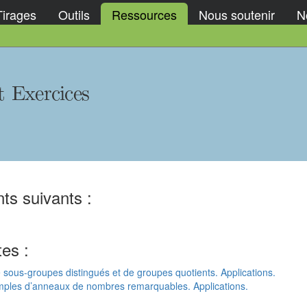
Tirages
Outils
Ressources
Nous soutenir
No
t Exercices
ts suivants :
tes :
ous-groupes distingués et de groupes quotients. Applications.
les d’anneaux de nombres remarquables. Applications.