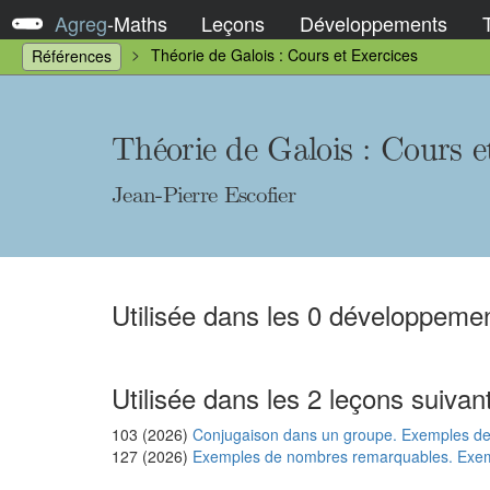
Agreg
-
Maths
Leçons
Développements
Théorie de Galois : Cours et Exercices
Références
Théorie de Galois : Cours e
Jean-Pierre Escofier
Utilisée dans les 0 développemen
Utilisée dans les 2 leçons suivan
103 (2026)
Conjugaison dans un groupe. Exemples de s
127 (2026)
Exemples de nombres remarquables. Exemp