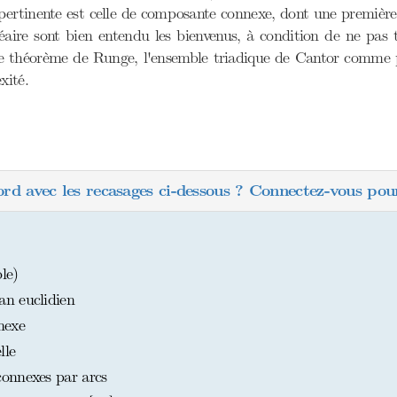
rtinente est celle de composante connexe, dont une première a
néaire sont bien entendu les bienvenus, à condition de ne pas t
le théorème de Runge, l'ensemble triadique de Cantor comme 
xité.
ord avec les recasages ci-dessous ? Connectez-vous pour
le)
n euclidien
nexe
lle
onnexes par arcs