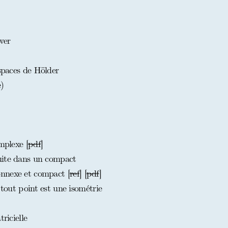
wer
espaces de Hölder
)
mplexe [
pdf
]
uite dans un compact
nnexe et compact [
ref
] [
pdf
]
 tout point est une isométrie
ricielle