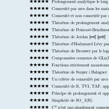
Prolongement analytique le long 
Connexité par arcs dans les matric
Connexité et non connexité par 
Théorème de prolongement analyti
Théorème de Poincaré-Bendixson
Théorème de Jordan [
ref
] [
pdf
]
Théorème d'Hadamard Lévy par l
Théorème de Brouwer par le log
Composantes connexes de GLn(R
Fonctions strictement monotone
Théorème de Sunyer i Balaguer
Un critère de connexité par arcs 
R
R
Connexité de
, TVI, TAF, appl
Principe de prolongement et appl
Simplicité de SO_3(R)
C* n'est pas simplement connex