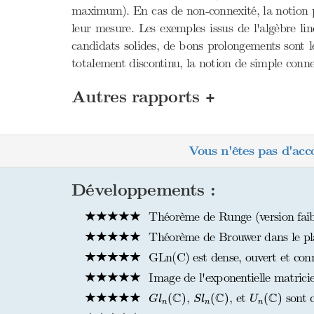
maximum). En cas de non-connexité, la notion pe
leur mesure. Les exemples issus de l'algèbre li
candidats solides, de bons prolongements sont 
totalement discontinu, la notion de simple conne
+
Autres rapports
Vous n'êtes pas d'acc
Développements :
Théorème de Runge (version faib
Théorème de Brouwer dans le pla
GLn(C) est dense, ouvert et con
Image de l'exponentielle matricie
G
l
n
(
C
)
S
l
n
(
C
)
U
n
(
C
)
C
C
C
,
, et
sont c
(
)
(
)
(
)
G
l
S
l
U
n
n
n