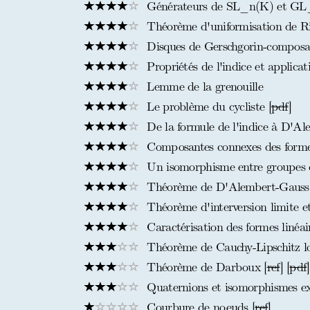
Générateurs de SL_n(K) et G
Théorème d'uniformisation de Ri
Disques de Gerschgorin-composa
Propriétés de l'indice et applicat
Lemme de la grenouille
Le problème du cycliste [
pdf
]
De la formule de l'indice à D'Al
Composantes connexes des formes
Un isomorphisme entre groupes 
Théorème de D'Alembert-Gauss p
Théorème d'interversion limite et 
Caractérisation des formes linéair
Théorème de Cauchy-Lipschitz l
Théorème de Darboux [
ref
] [
pdf
]
Quaternions et isomorphismes ex
Courbure de noeuds [
ref
]