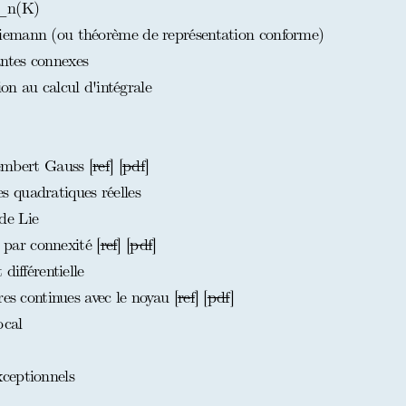
L_n(K)
emann (ou théorème de représentation conforme)
ntes connexes
ion au calcul d'intégrale
embert Gauss [
ref
] [
pdf
]
 quadratiques réelles
de Lie
ar connexité [
ref
] [
pdf
]
différentielle
es continues avec le noyau [
ref
] [
pdf
]
ocal
ceptionnels