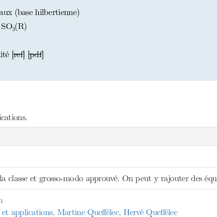
ux (base hilbertienne)
 SO₃(R)
té [
ref
] [
pdf
]
cations.
la classe et grosso-modo approuvé. On peut y rajouter des équa
n
et applications, Martine Queffélec, Hervé Queffélec