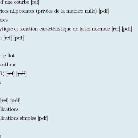
d'une courbe [
ref
]
es nilpotentes (privées de la matrice nulle) [
pdf
]
arcs
que et fonction caractéristique de la loi normale [
ref
] [
pdf
]
 [
ref
] [
pdf
]
e flot
arithme
) [
ref
] [
pdf
]
s
[
ref
] [
pdf
]
ications
ications simples [
pdf
]
e