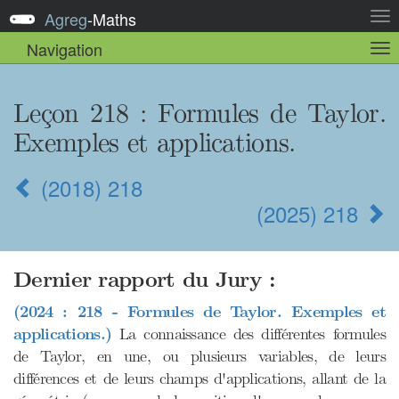
Agreg
-
Maths
Act
la
Navigation
Act
nav
la
sou
nav
Leçon 218
: Formules de Taylor.
Exemples et applications.
(2018) 218
(2025) 218
Dernier rapport du Jury :
(2024 : 218 - Formules de Taylor. Exemples et
applications.)
La connaissance des différentes formules
de Taylor, en une, ou plusieurs variables, de leurs
différences et de leurs champs d'applications, allant de la