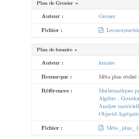
Plan de Grenier
Auteur :
Grenier
Fichier :
Lecon-symetriq
Plan de lemaire
Auteur :
lemaire
Remarque :
Méta plan réalisé à
Références :
Mathématiques pou
Algèbre , Gourdo
Analyse matriciel
Objectif Agrégati
Fichier :
Méta_plan_15