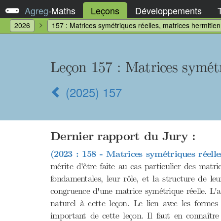
Agreg
-
Maths
Leçons
Développements
2026
157 : Matrices symétriques réelles, matrices hermitie
Leçon 157
: Matrices symétr
(2025) 157
Dernier rapport du Jury :
(2023 : 158 - Matrices symétriques réelle
mérite d'être faite au cas particulier des matri
fondamentales, leur rôle, et la structure de l
congruence d'une matrice symétrique réelle. L'
naturel à cette leçon. Le lien avec les formes
important de cette leçon. Il faut en connaître