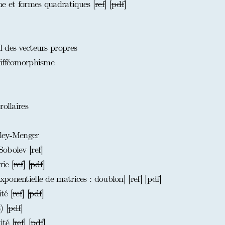
 et formes quadratiques [
ref
] [
pdf
]
 des vecteurs propres
difféomorphisme
ollaires
ley-Menger
Sobolev [
ref
]
ie [
ref
] [
pdf
]
ponentielle de matrices : doublon] [
ref
] [
pdf
]
té [
ref
] [
pdf
]
 [
pdf
]
té [
ref
] [
pdf
]