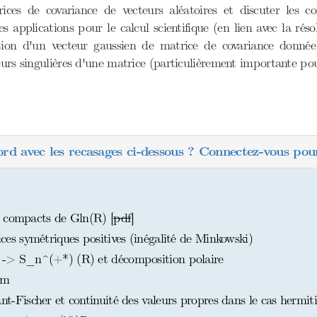
ices de covariance de vecteurs aléatoires et discuter les con
applications pour le calcul scientifique (en lien avec la rés
ction d'un vecteur gaussien de matrice de covariance donnée
eurs singulières d'une matrice (particulièrement importante po
ord avec les recasages ci-dessous ? Connectez-vous pour
s compacts de Gln(R) [
pdf
]
s symétriques positives (inégalité de Minkowski)
> S_n^(+*) (R) et décomposition polaire
am
ischer et continuité des valeurs propres dans le cas hermit