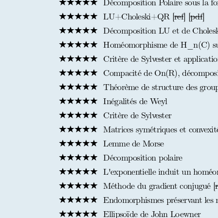
Décomposition Polaire sous la 
LU+Choleski+QR [
ref
] [
pdf
]
Décomposition LU et de Choles
Homéomorphisme de H_n(C) 
Critère de Sylvester et applicatio
Compacité de On(R), décomposit
Théorème de structure des group
Inégalités de Weyl
Critère de Sylvester
Matrices symétriques et convexité
Lemme de Morse
Décomposition polaire
L'exponentielle induit un homé
Méthode du gradient conjugué [
Endomorphismes préservant les 
Ellipsoïde de John Loewner