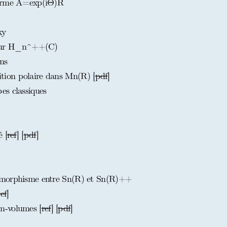
forme A=exp(iΘ)R
ky
sur H_n^++(C)
ns
ion polaire dans Mn(R) [
pdf
]
es classiques
 [
ref
] [
pdf
]
omorphisme entre Sn(R) et Sn(R)++
ref
]
m-volumes [
ref
] [
pdf
]