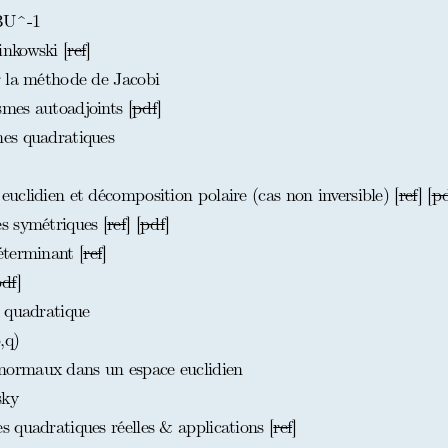
BU^-1
nkowski [
ref
]
r la méthode de Jacobi
mes autoadjoints [
pdf
]
es quadratiques
clidien et décomposition polaire (cas non inversible) [
ref
] [
p
s symétriques [
ref
] [
pdf
]
éterminant [
ref
]
df
]
 quadratique
,q)
ormaux dans un espace euclidien
sky
 quadratiques réelles & applications [
ref
]