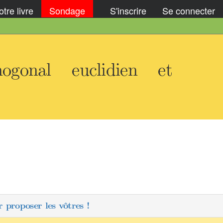
tre livre
Sondage
S'inscrire
Se connecter
gonal euclidien et
 proposer les vôtres !