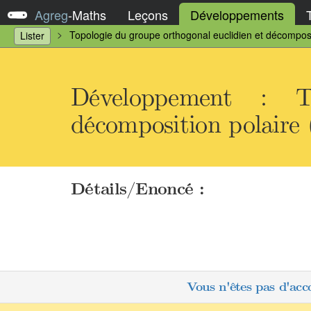
Agreg
-
Maths
Leçons
Développements
Topologie du groupe orthogonal euclidien et décomposit
Lister
Développement : T
décomposition polaire (
Détails/Enoncé :
Vous n'êtes pas d'acc