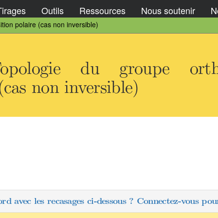
Tirages
Outils
Ressources
Nous soutenir
No
ion polaire (cas non inversible)
opologie du groupe ortho
cas non inversible)
ord avec les recasages ci-dessous ? Connectez-vous pour