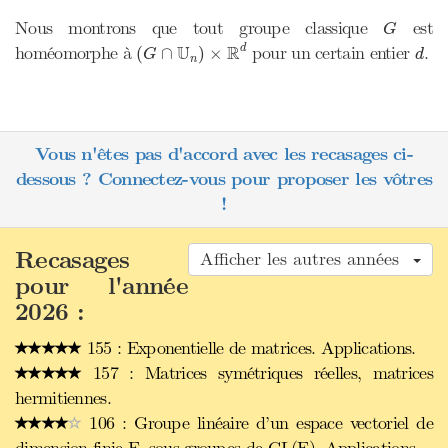
G
Nous montrons que tout groupe classique
est
G
(
G
∩
U
n
)
×
R
d
d
U
R
homéomorphe à
pour un certain entier
.
d
(
∩
)
×
G
d
n
Vous n'êtes pas d'accord avec les recasages ci-
dessous ? Connectez-vous pour proposer les vôtres
!
Recasages
Afficher les autres années
pour l'année
2026 :
155 : Exponentielle de matrices. Applications.
157 : Matrices symétriques réelles, matrices
hermitiennes.
106 : Groupe linéaire d’un espace vectoriel de