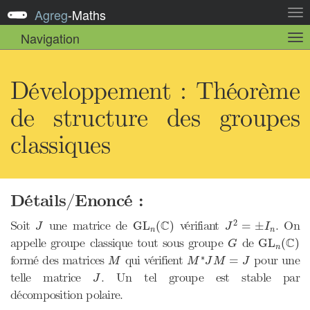
Agreg
-
Maths
Act
la
Navigation
Act
nav
la
sou
nav
Développement : Théorème
de structure des groupes
classiques
Détails/Enoncé :
J
2
=
±
I
n
GL
n
(
C
)
J
C
2
Soit
une matrice de
vérifiant
. On
GL
(
)
=
±
J
J
I
n
n
GL
n
(
C
)
G
C
appelle groupe classique tout sous groupe
de
GL
(
)
G
n
M
∗
J
M
=
J
M
∗
formé des matrices
qui vérifient
pour une
=
M
M
J
M
J
J
telle matrice
. Un tel groupe est stable par
J
décomposition polaire.