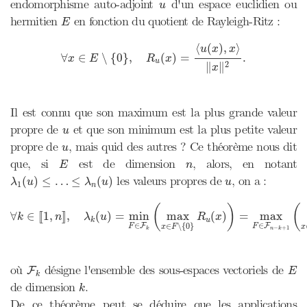
u
endomorphisme auto-adjoint
d'un espace euclidien ou
u
E
hermitien
en fonction du quotient de Rayleigh-Ritz :
E
∀
x
∈
E
∖
{
0
}
,
R
u
(
x
)
=
⟨
u
(
x
)
,
x
⟩
‖
x
‖
2
.
⟨
(
)
,
⟩
u
x
x
∀
∈
∖
{
0
}
,
(
)
=
.
x
E
R
x
u
2
∥
∥
x
Il est connu que son maximum est la plus grande valeur
u
propre de
et que son minimum est la plus petite valeur
u
u
propre de
, mais quid des autres ? Ce théorème nous dit
u
E
n
que, si
est de dimension
, alors, en notant
E
n
λ
1
(
u
)
≤
…
≤
λ
n
(
u
)
u
les valeurs propres de
, on a :
(
)
≤
…
≤
(
)
λ
u
λ
u
u
1
n
∀
k
∈
[
[
1
,
n
]
]
,
λ
k
(
u
)
=
min
F
∈
F
k
(
max
x
∈
F
∖
{
0
}
R
u
(
x
)
)
=
max
(
)
(
∀
∈
[
[
1
,
]
]
,
(
)
=
min
max
(
)
=
max
k
n
λ
u
R
x
u
k
∈
∈
F
∈
∖
{
0
}
F
F
F
x
F
x
−
+
1
k
n
k
F
k
E
où
désigne l'ensemble des sous-espaces vectoriels de
F
E
k
k
de dimension
.
k
De ce théorème peut se déduire que les applications