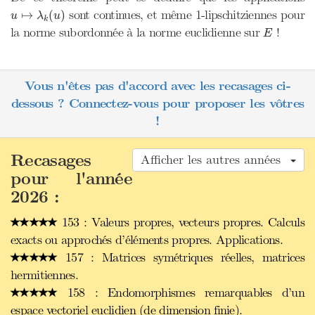
u
↦
λ
k
(
u
)
sont continues, et même 1-lipschitziennes pour
↦
(
)
u
λ
u
k
E
la norme subordonnée à la norme euclidienne sur
!
E
Vous n'êtes pas d'accord avec les recasages ci-
dessous ? Connectez-vous pour proposer les vôtres
!
Recasages
Afficher les autres années
pour l'année
2026 :
153 : Valeurs propres, vecteurs propres. Calculs
exacts ou approchés d’éléments propres. Applications.
157 : Matrices symétriques réelles, matrices
hermitiennes.
158 : Endomorphismes remarquables d’un
espace vectoriel euclidien (de dimension finie).