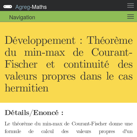
Agreg
-
Maths
Act
la
Navigation
Act
nav
la
sou
nav
Développement : Théorème
du min-max de Courant-
Fischer et continuité des
valeurs propres dans le cas
hermitien
Détails/Enoncé :
Le théorème du min-max de Courant-Fischer donne une
formule de calcul des valeurs propres d'un