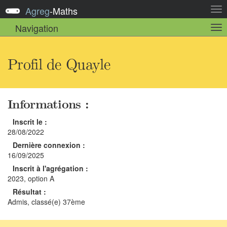
Agreg
-
Maths
Act
la
Navigation
Act
nav
la
sou
nav
Profil de Quayle
Informations :
Inscrit le :
28/08/2022
Dernière connexion :
16/09/2025
Inscrit à l'agrégation :
2023, option A
Résultat :
Admis, classé(e) 37ème