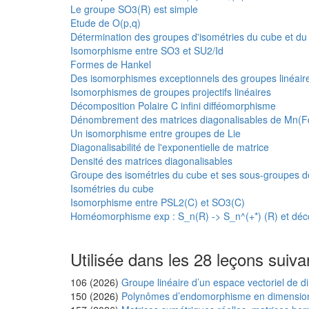
Le groupe SO3(R) est simple
Etude de O(p,q)
Détermination des groupes d'isométries du cube et du
Isomorphisme entre SO3 et SU2/Id
Formes de Hankel
Des isomorphismes exceptionnels des groupes linéaires 
Isomorphismes de groupes projectifs linéaires
Décomposition Polaire C infini difféomorphisme
Dénombrement des matrices diagonalisables de Mn(F
Un isomorphisme entre groupes de Lie
Diagonalisabilité de l'exponentielle de matrice
Densité des matrices diagonalisables
Groupe des isométries du cube et ses sous-groupes d
Isométries du cube
Isomorphisme entre PSL2(C) et SO3(C)
Homéomorphisme exp : S_n(R) -> S_n^(+*) (R) et déco
Utilisée dans les 28 leçons suiva
106 (2026)
Groupe linéaire d’un espace vectoriel de d
150 (2026)
Polynômes d’endomorphisme en dimension f