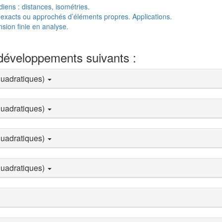
diens : distances, isométries.
 exacts ou approchés d’éléments propres. Applications.
nsion finie en analyse.
 développements suivants :
 quadratiques)
 quadratiques)
 quadratiques)
 quadratiques)