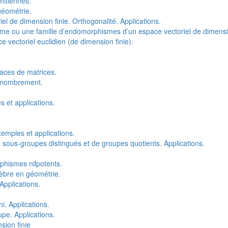
mitiennes.
géométrie.
l de dimension finie. Orthogonalité. Applications.
 ou une famille d’endomorphismes d’un espace vectoriel de dimension
ectoriel euclidien (de dimension finie).
aces de matrices.
énombrement.
 et applications.
emples et applications.
ous-groupes distingués et de groupes quotients. Applications.
hismes nilpotents.
gèbre en géométrie.
pplications.
. Applications.
pe. Applications.
ion finie