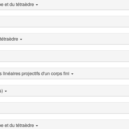
e et du tétraèdre
 tétraèdre
inéaires projectifs d'un corps fini
s)
e et du tétraèdre