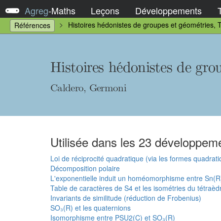
Agreg
-
Maths
Leçons
Développements
Histoires hédonistes de groupes et géométries,
Références
Histoires hédonistes de gro
Caldero, Germoni
Utilisée dans les 23 développeme
Loi de réciprocité quadratique (via les formes quadrat
Décomposition polaire
L'exponentielle induit un homéomorphisme entre Sn(R
Table de caractères de S4 et les isométries du tétraèd
Invariants de similitude (réduction de Frobenius)
SO₃(R) et les quaternions
Isomorphisme entre PSU2(C) et SO₃(R)