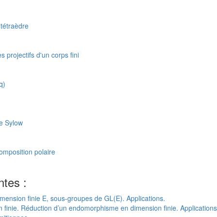
 tétraèdre
projectifs d'un corps fini
q)
e Sylow
mposition polaire
ntes :
imension finie E, sous-groupes de GL(E). Applications.
inie. Réduction d’un endomorphisme en dimension finie. Applications