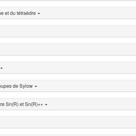
e et du tétraèdre
roupes de Sylow
tre Sn(R) et Sn(R)++