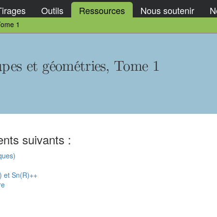
Tirages
Outils
Ressources
Nous soutenir
No
 Tome 1
upes et géométries, Tome 1
nts suivants :
iques)
) et Sn(R)++
re