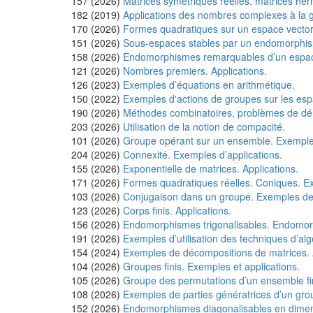
157 (2026)
Matrices symétriques réelles, matrices her
182 (2019)
Applications des nombres complexes à la 
170 (2026)
Formes quadratiques sur un espace vectorie
151 (2026)
Sous-espaces stables par un endomorphisme
158 (2026)
Endomorphismes remarquables d’un espace v
121 (2026)
Nombres premiers. Applications.
126 (2023)
Exemples d’équations en arithmétique.
150 (2022)
Exemples d'actions de groupes sur les esp
190 (2026)
Méthodes combinatoires, problèmes de d
203 (2026)
Utilisation de la notion de compacité.
101 (2026)
Groupe opérant sur un ensemble. Exemples
204 (2026)
Connexité. Exemples d’applications.
155 (2026)
Exponentielle de matrices. Applications.
171 (2026)
Formes quadratiques réelles. Coniques. Ex
103 (2026)
Conjugaison dans un groupe. Exemples de s
123 (2026)
Corps finis. Applications.
156 (2026)
Endomorphismes trigonalisables. Endomorp
191 (2026)
Exemples d’utilisation des techniques d’al
154 (2024)
Exemples de décompositions de matrices. A
104 (2026)
Groupes finis. Exemples et applications.
105 (2026)
Groupe des permutations d’un ensemble fini
108 (2026)
Exemples de parties génératrices d’un grou
152 (2026)
Endomorphismes diagonalisables en dimens