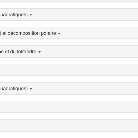
 quadratiques)
 et décomposition polaire
e et du tétraèdre
 quadratiques)