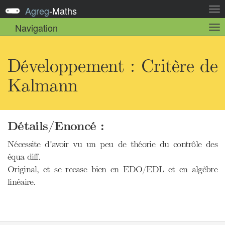
Agreg
-
Maths
Act
la
Navigation
Act
nav
la
sou
nav
Développement : Critère de
Kalmann
Détails/Enoncé :
Nécessite d'avoir vu un peu de théorie du contrôle des
équa diff.
Original, et se recase bien en EDO/EDL et en algèbre
linéaire.