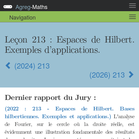
Agreg
-
Maths
Act
la
Navigation
Act
nav
la
sou
nav
Leçon 213
: Espaces de Hilbert.
Exemples d’applications.
(2024) 213
(2026) 213
Dernier rapport du Jury :
(2022 : 213 - Espaces de Hilbert. Bases
hilbertiennes. Exemples et applications.)
L'analyse
de Fourier, sur le cercle où la droite réelle, est
évidemment une illustration fondamentale des résultats