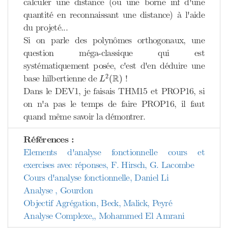
calculer une distance (ou une borne inf d'une
quantité en reconnaissant une distance) à l'aide
du projeté...
Si on parle des polynômes orthogonaux, une
question méga-classique qui est
systématiquement posée, c'est d'en déduire une
L
2
(
R
)
R
2
base hilbertienne de
!
(
)
L
Dans le DEV1, je faisais THM15 et PROP16, si
on n'a pas le temps de faire PROP16, il faut
quand même savoir la démontrer.
Références :
Elements d'analyse fonctionnelle cours et
exercises avec réponses, F. Hirsch, G. Lacombe
Cours d'analyse fonctionnelle, Daniel Li
Analyse , Gourdon
Objectif Agrégation, Beck, Malick, Peyré
Analyse Complexe,, Mohammed El Amrani