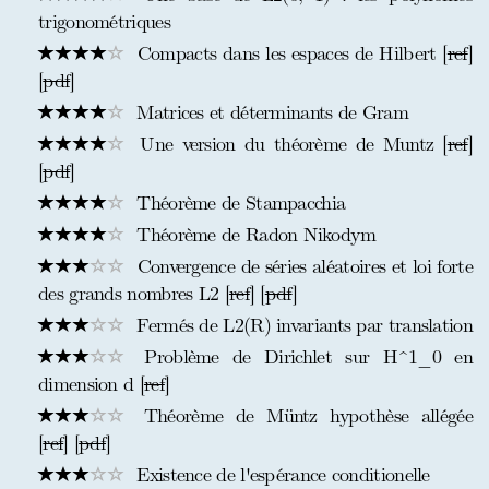
trigonométriques
Compacts dans les espaces de Hilbert [
ref
]
[
pdf
]
Matrices et déterminants de Gram
Une version du théorème de Muntz [
ref
]
[
pdf
]
Théorème de Stampacchia
Théorème de Radon Nikodym
Convergence de séries aléatoires et loi forte
des grands nombres L2 [
ref
] [
pdf
]
Fermés de L2(R) invariants par translation
Problème de Dirichlet sur H^1_0 en
dimension d [
ref
]
Théorème de Müntz hypothèse allégée
[
ref
] [
pdf
]
Existence de l'espérance conditionelle