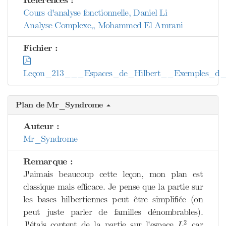
Références :
Cours d'analyse fonctionnelle, Daniel Li
Analyse Complexe,, Mohammed El Amrani
Fichier :
Leçon_213___Espaces_de_Hilbert__Exemples_d_ap
Plan de Mr_Syndrome
Auteur :
Mr_Syndrome
Remarque :
J'aimais beaucoup cette leçon, mon plan est
classique mais efficace. Je pense que la partie sur
les bases hilbertiennes peut être simplifiée (on
peut juste parler de familles dénombrables).
L
2
2
J'étais content de la partie sur l'espace
car
L