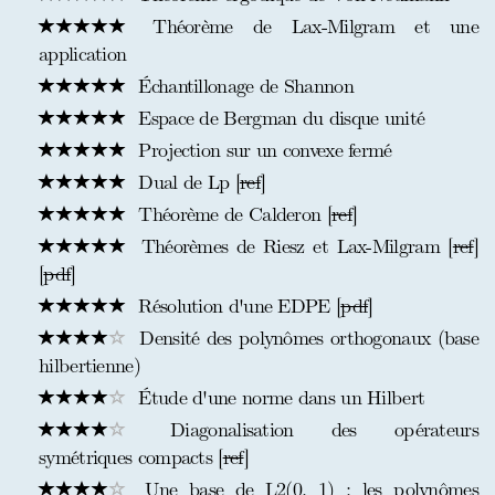
Théorème de Lax-Milgram et une
application
Échantillonage de Shannon
Espace de Bergman du disque unité
Projection sur un convexe fermé
Dual de Lp [
ref
]
Théorème de Calderon [
ref
]
Théorèmes de Riesz et Lax-Milgram [
ref
]
[
pdf
]
Résolution d'une EDPE [
pdf
]
Densité des polynômes orthogonaux (base
hilbertienne)
Étude d'une norme dans un Hilbert
Diagonalisation des opérateurs
symétriques compacts [
ref
]
Une base de L2(0, 1) : les polynômes