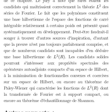
de ce chapitre. Le jury a noté que rares étaient les
L
2
2
candidats qui maîtrisaient correctement la théorie
des
L
séries de Fourier. Le fait que les polynômes constituent
une base hilbertienne de l'espace des fonctions de carré
intégrable relativement à certains poids est présenté quasi
systématiquement en développement. Peut-être faudrait-il
songer à trouver d'autres sources d'inspiration, d'autant
que la preuve n'est pas toujours parfaitement comprise, et
que de nombreux candidats sont incapables d'en déduire
L
2
(
R
)
2
une base hilbertienne de
. Les candidats solides
(
)
L
R
pourront s'intéresser aux propriétés spectrales des
opérateurs autoadjoints compacts d'un espace de Hilbert,
à la minimisation de fonctionnelles convexes et coercives
sur un espace de Hilbert, ou encore au théorème de
L
2
(
R
)
2
Paley-Wiener qui caractérise les fonctions de
dont
(
)
L
R
la transformée de Fourier est à support compact, ou
encore au théorème d'échantillonnage de Shannon.