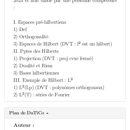
2024 et non validé par une personne compétente
:
I. Espaces pré-hilbertiens
1) Def
2) Orthogonalité
3) Espaces de Hilbert (DVT : l² est un hilbert)
II. Pptes des Hilberts
1) Projection (DVT : proj cvxe fermé)
2) Dualité et Riesz
3) Bases hilbertiennes
III. Exemple de Hilbert : L²
1) L²(I,p) (DVT : polynômes orthogonaux)
2) L²(T) : séries de Fourier
Plan de DaTiCo
Auteur :