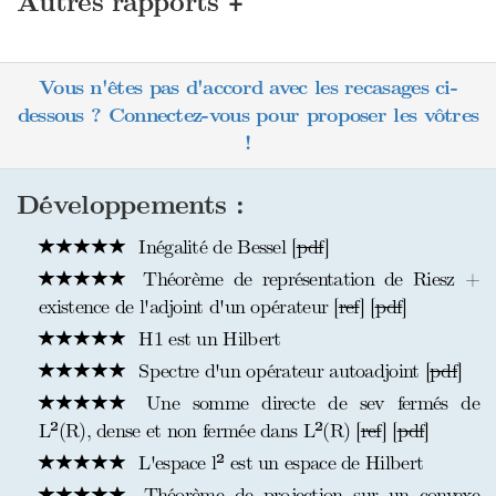
+
Autres rapports
Vous n'êtes pas d'accord avec les recasages ci-
dessous ? Connectez-vous pour proposer les vôtres
!
Développements :
Inégalité de Bessel [
pdf
]
Théorème de représentation de Riesz +
existence de l'adjoint d'un opérateur [
ref
] [
pdf
]
H1 est un Hilbert
Spectre d'un opérateur autoadjoint [
pdf
]
Une somme directe de sev fermés de
L²(R), dense et non fermée dans L²(R) [
ref
] [
pdf
]
L'espace l² est un espace de Hilbert
Théorème de projection sur un convexe