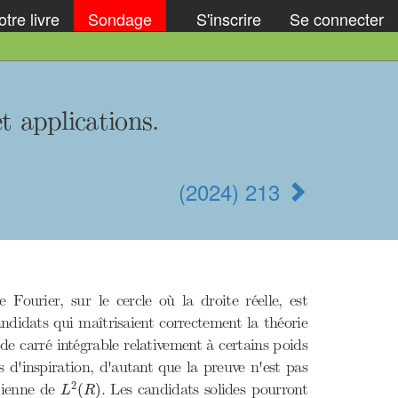
tre livre
Sondage
S'inscrire
Se connecter
t applications.
(2024) 213
 Fourier, sur le cercle où la droite réelle, est
ndidats qui maîtrisaient correctement la théorie
de carré intégrable relativement à certains poids
 d'inspiration, d'autant que la preuve n'est pas
L
2
(
R
)
2
tienne de
. Les candidats solides pourront
(
)
L
R