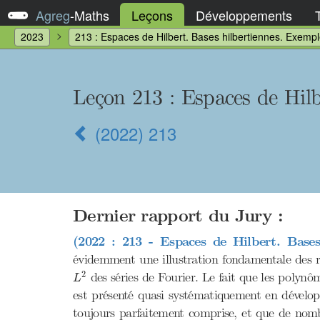
Agreg
-
Maths
Leçons
Développements
2023
213 : Espaces de Hilbert. Bases hilbertiennes. Exemple
Leçon 213
: Espaces de Hilb
(2022) 213
Dernier rapport du Jury :
(2022 : 213 - Espaces de Hilbert. Bases 
évidemment une illustration fondamentale des ré
L
2
2
des séries de Fourier. Le fait que les polynôm
L
est présenté quasi systématiquement en développ
toujours parfaitement comprise, et que de nom