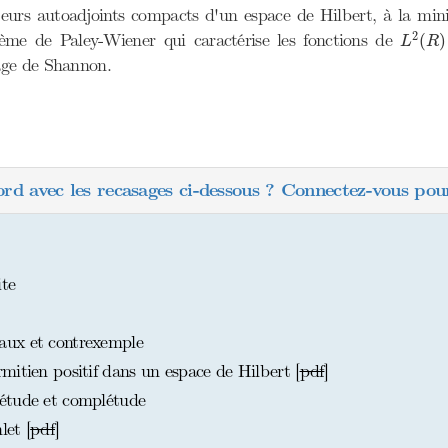
ateurs autoadjoints compacts d'un espace de Hilbert, à la mini
L
2
(
R
)
2
ème de Paley-Wiener qui caractérise les fonctions de
(
)
L
R
age de Shannon.
ord avec les recasages ci-dessous ? Connectez-vous pour
te
aux et contrexemple
mitien positif dans un espace de Hilbert [
pdf
]
étude et complétude
et [
pdf
]