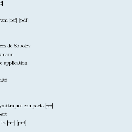
f
]
ram [
ref
] [
pdf
]
ces de Sobolev
eumann
 application
ité
ymétriques compacts [
ref
]
ert
tz [
ref
] [
pdf
]