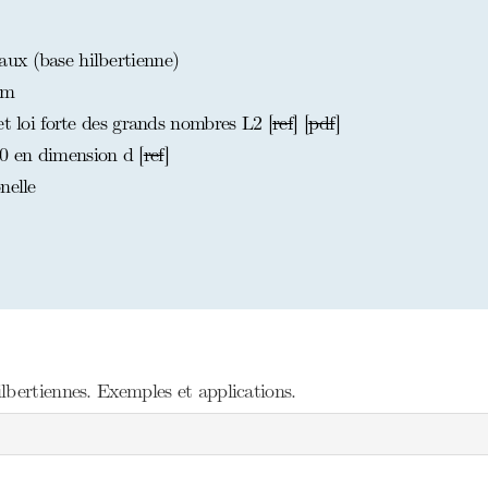
ux (base hilbertienne)
am
et loi forte des grands nombres L2 [
ref
] [
pdf
]
 en dimension d [
ref
]
nelle
lbertiennes. Exemples et applications.