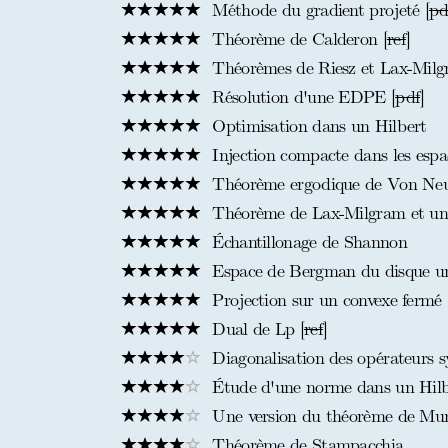
Méthode du gradient projeté [
pd
Théorème de Calderon [
ref
]
Théorèmes de Riesz et Lax-Milg
Résolution d'une EDPE [
pdf
]
Optimisation dans un Hilbert
Injection compacte dans les espa
Théorème ergodique de Von N
Théorème de Lax-Milgram et une
Échantillonage de Shannon
Espace de Bergman du disque un
Projection sur un convexe fermé
Dual de Lp [
ref
]
Diagonalisation des opérateurs s
Étude d'une norme dans un Hilb
Une version du théorème de Mun
Théorème de Stampacchia