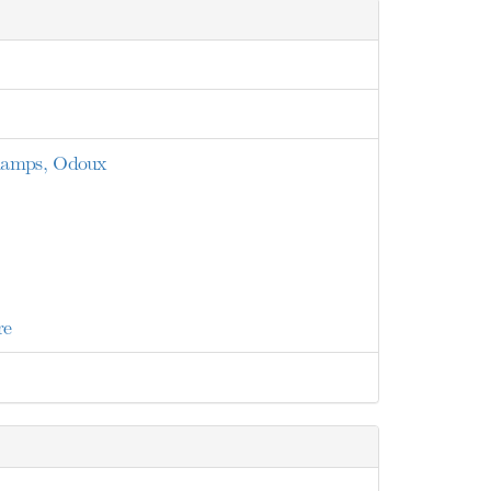
champs, Odoux
re