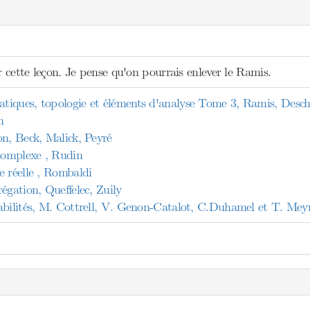
ur cette leçon. Je pense qu'on pourrais enlever le Ramis.
tiques, topologie et éléments d'analyse Tome 3, Ramis, Des
n
on, Beck, Malick, Peyré
 complexe , Rudin
e réelle , Rombaldi
égation, Queffelec, Zuily
abilités, M. Cottrell, V. Genon-Catalot, C.Duhamel et T. Mey