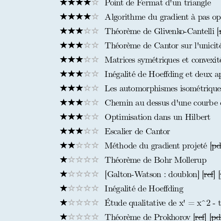
Point de Fermat d'un triangle
Algorithme du gradient à pas op
Théorème de Glivenko-Cantelli [
Théorème de Cantor sur l'unicité 
Matrices symétriques et convexité
Inégalité de Hoeffding et deux ap
Les automorphismes isométriques
Chemin au dessus d'une courbe 
Optimisation dans un Hilbert
Escalier de Cantor
Méthode du gradient projeté [
pd
Théorème de Bohr Mollerup
[Galton-Watson : doublon] [
ref
] [
Inégalité de Hoeffding
Étude qualitative de x' = x^2 - 
Théorème de Prokhorov [
ref
] [
pd