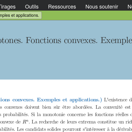
Tirages
Outils
Ressources
Nous soutenir
No
ples et applications.
tones. Fonctions convexes. Exemples
ions convexes. Exemples et applications.)
L'existence d
ns convexes doivent bien sûr être abordées. La convexité e
 probabilités. Si la monotonie concerne les fonctions réelles d
R
n
 convexe de
. La recherche de leurs extrema constitue un ric
n
R
abilités. Les candidats solides pourront s'intéresser à la dériva