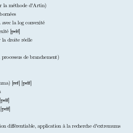
 la méthode d'Artin)
 bornées
avec la log convexité
xité [
pdf
]
a droite réelle
 processus de branchement)
mma) [
ref
] [
pdf
]
s
[
pdf
]
[
pdf
]
ion différentiable, application à la recherche d'extremums