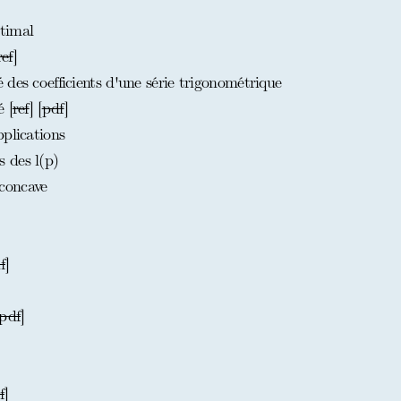
timal
ref
]
des coefficients d'une série trigonométrique
 [
ref
] [
pdf
]
plications
 des l(p)
concave
f
]
pdf
]
t
f
]