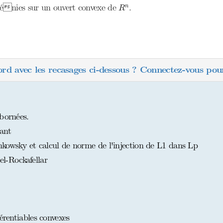
R
n
s dénies sur un ouvert convexe de
.
n
R
ord avec les recasages ci-dessous ? Connectez-vous pour
bornées.
ant
kowsky et calcul de norme de l'injection de L1 dans Lp
-Rockafellar
érentiables convexes