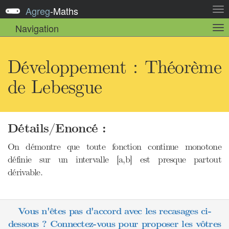
Agreg
-
Maths
Act
la
Navigation
Act
nav
la
sou
nav
Développement : Théorème
de Lebesgue
Détails/Enoncé :
On démontre que toute fonction continue monotone
définie sur un intervalle [a,b] est presque partout
dérivable.
Vous n'êtes pas d'accord avec les recasages ci-
dessous ? Connectez-vous pour proposer les vôtres