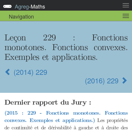
Agreg
-
Maths
Act
la
Navigation
Act
nav
la
sou
nav
Leçon 229 : Fonctions
monotones. Fonctions convexes.
Exemples et applications.
(2014) 229
(2016) 229
Dernier rapport du Jury :
(2015 : 229 - Fonctions monotones. Fonctions
convexes. Exemples et applications.)
Les propriétés
de continuité et de dérivabilité à gauche et à droite des