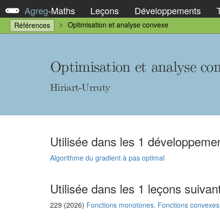
Agreg
-
Maths
Leçons
Développements
Optimisation et analyse convexe
Références
Optimisation et analyse co
Hiriart-Urruty
Utilisée dans les 1 développemen
Algorithme du gradient à pas optimal
Utilisée dans les 1 leçons suivan
229 (2026)
Fonctions monotones. Fonctions convexes.