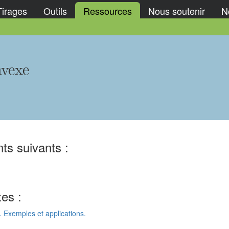
Tirages
Outils
Ressources
Nous soutenir
No
nvexe
ts suivants :
tes :
 Exemples et applications.