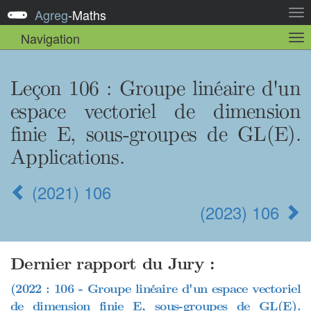
Agreg
-
Maths
Act
la
Navigation
Act
nav
la
sou
nav
Leçon 106
: Groupe linéaire d'un
espace vectoriel de dimension
finie E, sous-groupes de GL(E).
Applications.
(2021) 106
(2023) 106
Dernier rapport du Jury :
(2022 : 106 - Groupe linéaire d'un espace vectoriel
de dimension finie E, sous-groupes de GL(E).