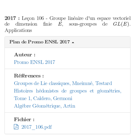
2017 :
Leçon 106 - Groupe linéaire d'un espace vectoriel
G
L
(
E
)
E
de dimension finie
, sous-groupes de
.
(
)
E
G
L
E
Applications
Plan de Promo ENSL 2017
Auteur :
Promo ENSL 2017
Références :
Groupes de Lie classiques, Mneimné, Testard
Histoires hédonistes de groupes et géométries,
Tome 1, Caldero, Germoni
Algèbre Géométrique, Artin
Fichier :
2017_106.pdf