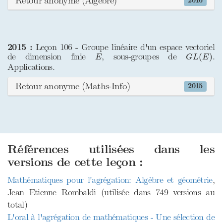
Retour anonyme (Algèbre)
2016
2015 :
Leçon 106 - Groupe linéaire d'un espace vectoriel
G
L
(
E
)
E
de dimension finie
, sous-groupes de
.
(
)
E
G
L
E
Applications.
Retour anonyme (Maths-Info)
2015
Références utilisées dans les
versions de cette leçon :
Mathématiques pour l'agrégation: Algèbre et géométrie
,
Jean Etienne Rombaldi (utilisée dans 749 versions au
total)
L'oral à l'agrégation de mathématiques - Une sélection de