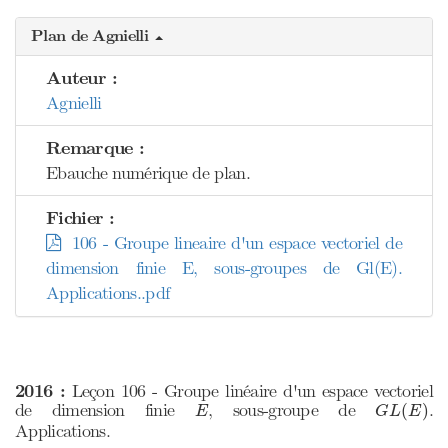
Plan de Agnielli
Auteur :
Agnielli
Remarque :
Ebauche numérique de plan.
Fichier :
106 - Groupe lineaire d'un espace vectoriel de
dimension finie E, sous-groupes de Gl(E).
Applications..pdf
2016 :
Leçon 106 - Groupe linéaire d'un espace vectoriel
G
L
(
E
)
E
de dimension finie
, sous-groupe de
.
(
)
E
G
L
E
Applications.