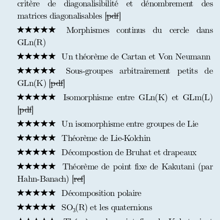
critère de diagonalisibilité et dénombrement des
matrices diagonalisables [
pdf
]
Morphismes continus du cercle dans
GLn(R)
Un théorème de Cartan et Von Neumann
Sous-groupes arbitrairement petits de
GLn(K) [
pdf
]
Isomorphisme entre GLn(K) et GLm(L)
[
pdf
]
Un isomorphisme entre groupes de Lie
Théorème de Lie-Kolchin
Décompostion de Bruhat et drapeaux
Théorème de point fixe de Kakutani (par
Hahn-Banach) [
ref
]
Décomposition polaire
SO₃(R) et les quaternions