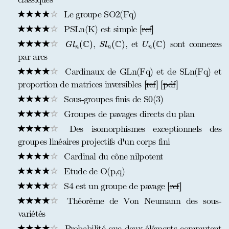
Le groupe SO2(Fq)
PSLn(K) est simple [
ref
]
G
l
n
(
C
)
S
l
n
(
C
)
U
n
(
C
)
C
C
C
,
, et
sont connexes
(
)
(
)
(
)
G
l
S
l
U
n
n
n
par arcs
Cardinaux de GLn(Fq) et de SLn(Fq) et
proportion de matrices inversibles [
ref
] [
pdf
]
Sous-groupes finis de S0(3)
Groupes de pavages directs du plan
Des isomorphismes exceptionnels des
groupes linéaires projectifs d'un corps fini
Cardinal du cône nilpotent
Etude de O(p,q)
S4 est un groupe de pavage [
ref
]
Théorème de Von Neumann des sous-
variétés
Probabilité que deux éléments commutent