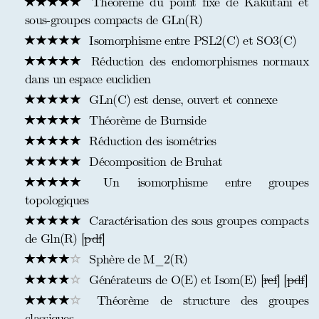
Théorème du point fixe de Kakutani et
sous-groupes compacts de GLn(R)
Isomorphisme entre PSL2(C) et SO3(C)
Réduction des endomorphismes normaux
dans un espace euclidien
GLn(C) est dense, ouvert et connexe
Théorème de Burnside
Réduction des isométries
Décomposition de Bruhat
Un isomorphisme entre groupes
topologiques
Caractérisation des sous groupes compacts
de Gln(R) [
pdf
]
Sphère de M_2(R)
Générateurs de O(E) et Isom(E) [
ref
] [
pdf
]
Théorème de structure des groupes
classiques