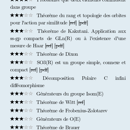
dans groupe
Théorème du rang et topologie des orbites
pour l'action par similitude [
ref
] [
pdf
]
Théorème de Kakutani. Application aux
ss-gp compacts de GLn(R) ou à l'existence d'une
mesure de Haar [
ref
] [
pdf
]
Théorème de Dixon
SO3(R) est un groupe simple, connexe et
compact [
ref
] [
pdf
]
Décomposition Polaire C infini
difféomorphisme
Générateurs du groupe Isom(E)
Théorème de Witt [
ref
]
Théorème de Frobenius-Zolotarev
Générateurs de O(E)
Théorème de Brauer