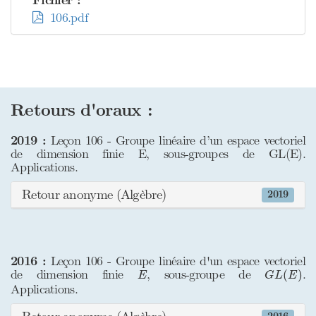
Fichier :
106.pdf
Retours d'oraux :
2019 :
Leçon 106 - Groupe linéaire d’un espace vectoriel
de dimension finie E, sous-groupes de GL(E).
Applications.
Retour anonyme (Algèbre)
2019
2016 :
Leçon 106 - Groupe linéaire d'un espace vectoriel
G
L
(
E
)
E
de dimension finie
, sous-groupe de
.
(
)
E
G
L
E
Applications.