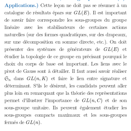
Applications.)
Cette leçon ne doit pas se résumer à un
G
L
(
E
)
catalogue de résultats épars sur
. Il est important
(
)
G
L
E
de savoir faire correspondre les sous-groupes du groupe
linéaire avec les stabilisateurs de certaines actions
naturelles (sur des formes quadratiques, sur des drapeaux,
sur une décomposition en somme directe, etc.). On doit
G
L
(
E
)
présenter des systèmes de générateurs de
et
(
)
G
L
E
étudier la topologie de ce groupe en précisant pourquoi le
choix du corps de base est important. Les liens avec le
pivot de Gauss sont à détailler. Il faut aussi savoir réaliser
G
L
(
n
,
K
)
S
n
dans
et faire le lien entre signature et
(
,
)
S
G
L
n
K
n
déterminant. S'ils le désirent, les candidats peuvent aller
plus loin en remarquant que la théorie des représentations
G
L
(
n
,
C
)
permet d'illustrer l'importance de
et de son
(
,
)
G
L
n
C
sous-groupe unitaire. Ils peuvent également étudier les
sous-groupes compacts maximaux et les sous-groupes
G
L
(
n
)
fermés de
.
(
)
G
L
n