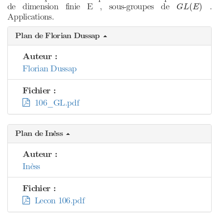
G
L
(
E
)
de dimension finie E , sous-groupes de
.
(
)
G
L
E
Applications.
Plan de Florian Dussap
Auteur :
Florian Dussap
Fichier :
106_GL.pdf
Plan de Inèss
Auteur :
Inèss
Fichier :
Lecon 106.pdf